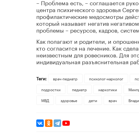
– Проблема есть, – соглашается рук
центра психического здоровья Серге
профилактические медосмотры дейс
который называет негатив негативом
проблемы – ресурсов, кадров, систе
Как полагают и родители, и опрошенн
кто согласится на лечение. Как сдел
неизвестным для ровесников. Для эт
индивидуальная разъяснительная ра
Теги:
врач-педиатр
психолог-нарколог
пс
подростки
педиатр
наркотики
Минп
МВД
здоровье
дети
врач
Влади