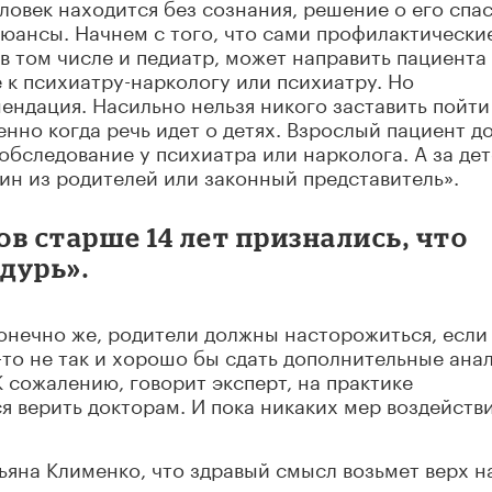
ловек находится без сознания, решение о его спа
нюансы. Начнем с того, что сами профилактически
в том числе и педиатр, может направить пациента 
 к психиатру-наркологу или психиатру. Но
мендация. Насильно нельзя никого заставить пойти
енно когда речь идет о детях. Взрослый пациент д
обследование у психиатра или нарколога. А за дет
дин из родителей или законный представитель».
в старше 14 лет признались, что
дурь».
конечно же, родители должны насторожиться, если
о-то не так и хорошо бы сдать дополнительные ана
 сожалению, говорит эксперт, на практике
 верить докторам. И пока никаких мер воздействи
ьяна Клименко, что здравый смысл возьмет верх н
ауса» – нежеланием видеть риски.