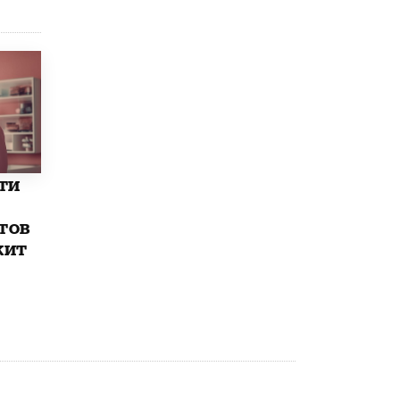
ти
тов
жит