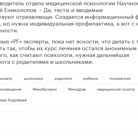
оводитель отдела медицинской психологии Научно
й Ениколопов. – Да, тесты и вводимые
твуют отрезвляюще. Создается информационный 
, но нужна индивидуальная профилактика, а вот с 
мности.
ые «РГ» эксперты, пока нет ясности, что делать с 
ать так, чтобы их курс лечения остался анонимным
ого, как считают психологи, нужная дальнейшая
бота с родителями и школьниками.
ихиатр
школьники
родители
ребенок
психиатрия
росвещения
Минобрнауки
Минздрав
медицинский осмотр
мир Кудрявцев