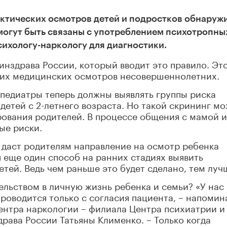
ктических осмотров детей и подростков обнаружи
могут быть связаны с употреблением психотропны
сихологу-наркологу для диагностики.
инздрава России, который вводит это правило. Эт
ких медицинских осмотров несовершеннолетних.
о педиатры теперь должны выявлять группы риска
детей с 2-летнего возраста. Но такой скрининг м
рования родителей. В процессе общения с мамой и
ые риски.
– даст родителям направление на осмотр ребенка
я еще один способ на ранних стадиях выявить
тей. Ведь чем раньше это будет сделано, тем луч
ельством в личную жизнь ребенка и семьи? «У нас
оводится только с согласия пациента, – напомин
ентра наркологии – филиала Центра психиатрии и
рава России Татьяны Клименко. – Только когда