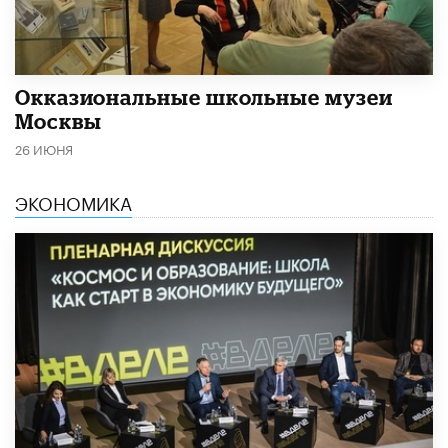
​Окказиональные школьные музеи
Москвы
26 ИЮНЯ
ЭКОНОМИКА