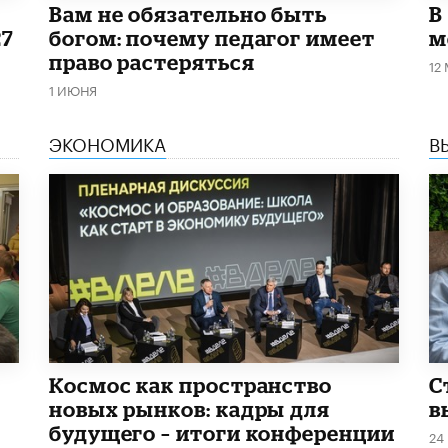
​Вам не обязательно быть
В
27
богом: почему педагог имеет
м
право растеряться
12
1 ИЮНЯ
ЭКОНОМИКА
В
Космос как пространство
С
новых рынков: кадры для
в
будущего – итоги конференции
24