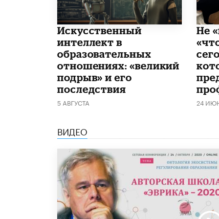
​Искусственный
Не «
интеллект в
«чт
образовательных
сего
отношениях: «великий
кот
подрыв» и его
пре
последствия
про
5 АВГУСТА
24 ИЮ
ВИДЕО