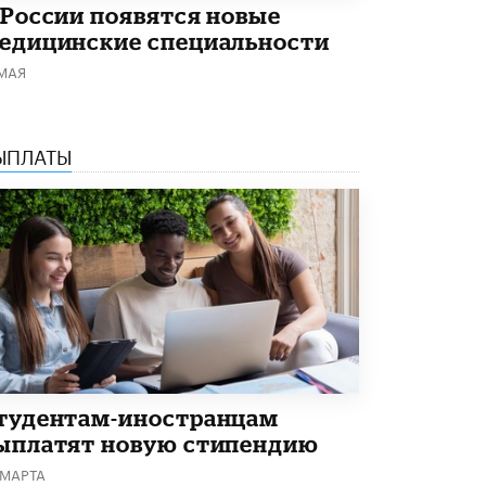
 России появятся новые
Академик РАН предупредил, что
едицинские специальности
ChatGPT отучит школьников думать
1 ИЮНЯ /
ШКОЛЬНИКИ
 МАЯ
ЫПЛАТЫ
тудентам-иностранцам
ыплатят новую стипендию
 МАРТА