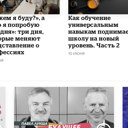
кем я буду?», а
​Как обучение
о я попробую
универсальным
дня»: три дня,
навыкам поднима
орые меняют
школу на новый
дставление о
уровень. Часть 2
фессиях
10 ИЮНЯ
НЯ