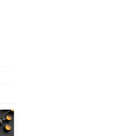
исторические объекты
11 ИЮНЯ /
ГОРОДСКОЕ ОБРАЗОВАНИЕ
​Почти 50 новых объектов образования
открыли в этом учебном году в Москве
10 ИЮНЯ /
ГОРОДСКОЕ ОБРАЗОВАНИЕ
Госдума приняла закон о детских SIM-
картах
10 ИЮНЯ /
ДЕТИ
Глава СПЧ предложил вернуть в школы
устные переходные экзамены
9 ИЮНЯ /
КАЧЕСТВО ОБРАЗОВАНИЯ
​Объединяя дошкольный мир
8 ИЮНЯ /
АНОНС
«Сколково» и ГК «Просвещение»
анонсировали запуск акселератора
технологических решений для всех
уровней образования
8 ИЮНЯ /
ЧТО ПРОИСХОДИТ?