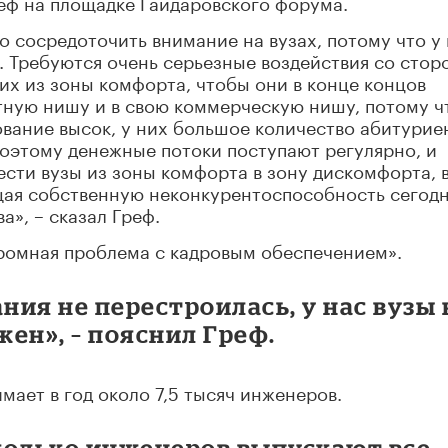
еф на площадке Гайдаровского форума.
о сосредоточить внимание на вузах, потому что у
. Требуются очень серьезные воздействия со стор
 их из зоны комфорта, чтобы они в конце концов
тную нишу и в свою коммерческую нишу, потому ч
вание высок, у них большое количество абитурие
 поэтому денежные потоки поступают регулярно, и
ести вузы из зоны комфорта в зону дискомфорта, 
щая собственную неконкурентоспособность сегодн
а», – сказал Греф.
громная проблема с кадровым обеспечением».
ния не перестроилась, у нас вузы 
жен», – пояснил Греф.
мает в год около 7,5 тысяч инженеров.
колько инженеров выпускают все