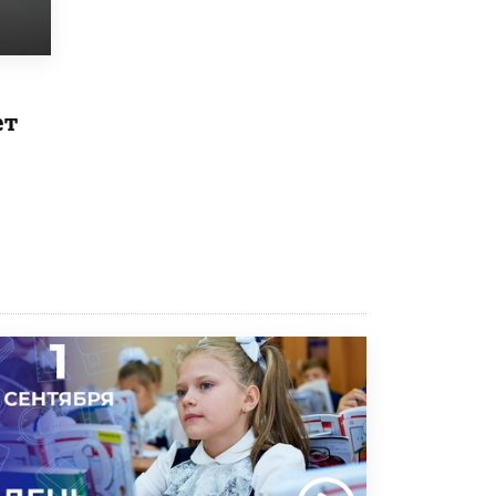
Рособрнадзор ответил на жалобы
школьников на ошибки в ЕГЭ по
русскому
8 ИЮНЯ /
ЕГЭ И ОГЭ
ет
Школа «СКОЛКА» и Госкорпорация
«Росатом» подписали соглашение о
сотрудничестве
8 ИЮНЯ /
ОБРАЗОВАТЕЛЬНАЯ ПОЛИТИКА
Депутаты призвали не отклонять
дипломы только из-за не пройденного
антиплагиата
5 ИЮНЯ /
ЧТО ПРОИСХОДИТ?
Минпросвещения просят добавить в
школьные учебники примеры женщин-
инженеров
5 ИЮНЯ /
УЧЕБНИКИ
Уличенный в списывании школьник
вернул себе призовое место на
олимпиаде через суд