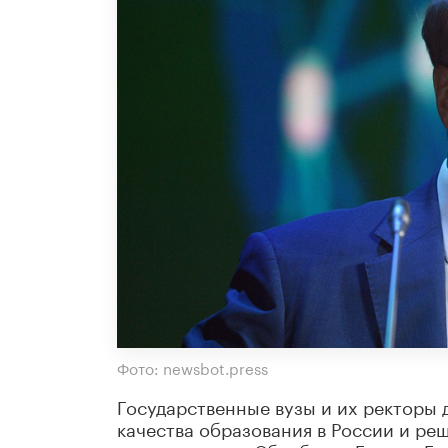
Фото: newsbot.press
Государственные вузы и их ректоры
качества образования в России и ре