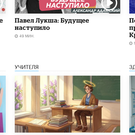
е
Павел Лукша: Будущее
П
наступило
п
К
49 МИН.
УЧИТЕЛЯ
З