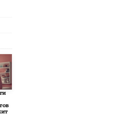
9 ИЮНЯ /
КАЧЕСТВО ОБРАЗОВАНИЯ
​Объединяя дошкольный мир
8 ИЮНЯ /
АНОНС
«Сколково» и ГК «Просвещение»
анонсировали запуск акселератора
технологических решений для всех
уровней образования
8 ИЮНЯ /
ЧТО ПРОИСХОДИТ?
Рособрнадзор ответил на жалобы
школьников на ошибки в ЕГЭ по
русскому
8 ИЮНЯ /
ЕГЭ И ОГЭ
Школа «СКОЛКА» и Госкорпорация
«Росатом» подписали соглашение о
сотрудничестве
ти
8 ИЮНЯ /
ОБРАЗОВАТЕЛЬНАЯ ПОЛИТИКА
тов
Депутаты призвали не отклонять
жит
дипломы только из-за не пройденного
антиплагиата