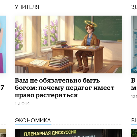
УЧИТЕЛЯ
З
​Вам не обязательно быть
В
27
богом: почему педагог имеет
м
право растеряться
12
1 ИЮНЯ
ЭКОНОМИКА
В