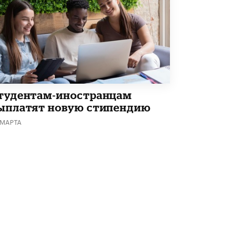
В Госдуме предложили запустить
программу «Выпускной кешбэк» для
тех, кто сдал ЕГЭ и ОГЭ
29 МАЯ /
ЕГЭ И ОГЭ
тудентам-иностранцам
ыплатят новую стипендию
 МАРТА