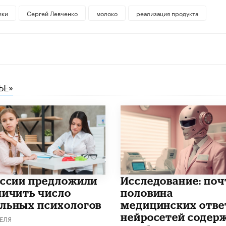
ики
Сергей Левченко
молоко
реализация продукта
ЬЕ»
оссии предложили
Исследование: поч
личить число
половина
льных психологов
медицинских отве
нейросетей содер
ЕЛЯ