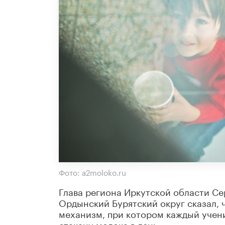
Фото: a2moloko.ru
Глава региона Иркутской области Сер
Ордынский Бурятский округ сказал, 
механизм, при котором каждый учени
стакану молока в день»