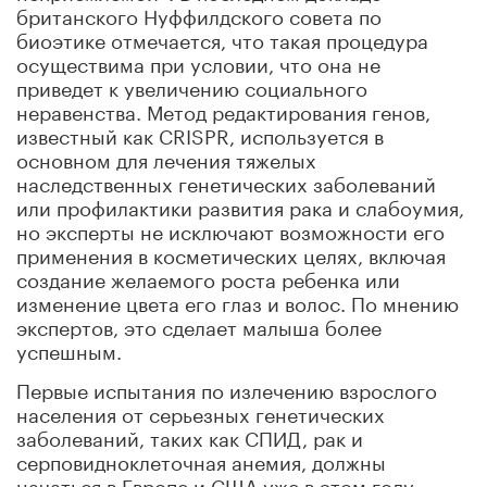
британского Нуффилдского совета по
биоэтике отмечается, что такая процедура
осуществима при условии, что она не
приведет к увеличению социального
неравенства. Метод редактирования генов,
известный как CRISPR, используется в
основном для лечения тяжелых
наследственных генетических заболеваний
или профилактики развития рака и слабоумия,
но эксперты не исключают возможности его
применения в косметических целях, включая
создание желаемого роста ребенка или
изменение цвета его глаз и волос. По мнению
экспертов, это сделает малыша более
успешным.
Первые испытания по излечению взрослого
населения от серьезных генетических
заболеваний, таких как СПИД, рак и
серповидноклеточная анемия, должны
начаться в Европе и США уже в этом году.