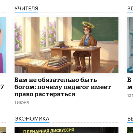
УЧИТЕЛЯ
З
​Вам не обязательно быть
В
27
богом: почему педагог имеет
м
право растеряться
12
1 ИЮНЯ
ЭКОНОМИКА
В