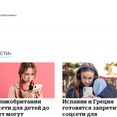
ксперимент
ЕСТИ»
еликобритании
Испания и Греция
сети для детей до
готовятся запрети
ет могут
соцсети для