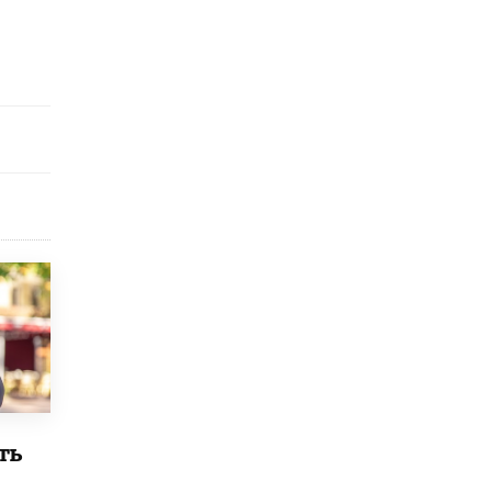
исторические объекты
11 ИЮНЯ /
ГОРОДСКОЕ ОБРАЗОВАНИЕ
​Почти 50 новых объектов образования
открыли в этом учебном году в Москве
10 ИЮНЯ /
ГОРОДСКОЕ ОБРАЗОВАНИЕ
Госдума приняла закон о детских SIM-
картах
10 ИЮНЯ /
ДЕТИ
Глава СПЧ предложил вернуть в школы
устные переходные экзамены
9 ИЮНЯ /
КАЧЕСТВО ОБРАЗОВАНИЯ
​Объединяя дошкольный мир
8 ИЮНЯ /
АНОНС
«Сколково» и ГК «Просвещение»
анонсировали запуск акселератора
технологических решений для всех
ть
уровней образования
8 ИЮНЯ /
ЧТО ПРОИСХОДИТ?