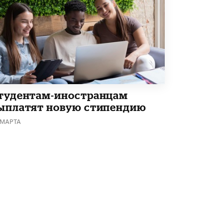
Академик РАН предупредил, что
ChatGPT отучит школьников думать
1 ИЮНЯ /
ШКОЛЬНИКИ
тудентам-иностранцам
ыплатят новую стипендию
 МАРТА