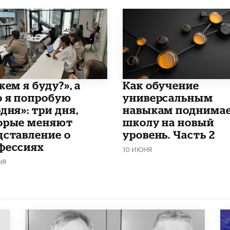
кем я буду?», а
​Как обучение
о я попробую
универсальным
дня»: три дня,
навыкам поднима
орые меняют
школу на новый
дставление о
уровень. Часть 2
фессиях
10 ИЮНЯ
НЯ