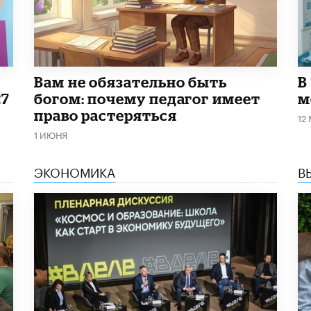
​Вам не обязательно быть
В
27
богом: почему педагог имеет
м
право растеряться
12
1 ИЮНЯ
ЭКОНОМИКА
В