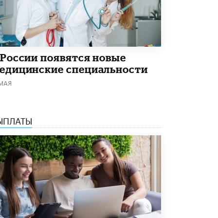
Академик РАН предупредил, что
ChatGPT отучит школьников думать
1 ИЮНЯ /
ШКОЛЬНИКИ
 России появятся новые
едицинские специальности
 МАЯ
ЫПЛАТЫ