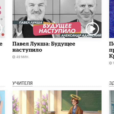
е
Павел Лукша: Будущее
П
наступило
п
К
49 МИН.
УЧИТЕЛЯ
З