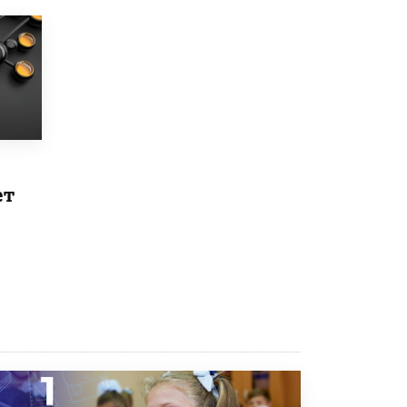
Рособрнадзор ответил на жалобы
школьников на ошибки в ЕГЭ по
русскому
8 ИЮНЯ /
ЕГЭ И ОГЭ
Школа «СКОЛКА» и Госкорпорация
«Росатом» подписали соглашение о
сотрудничестве
8 ИЮНЯ /
ОБРАЗОВАТЕЛЬНАЯ ПОЛИТИКА
ет
Депутаты призвали не отклонять
дипломы только из-за не пройденного
антиплагиата
5 ИЮНЯ /
ЧТО ПРОИСХОДИТ?
Минпросвещения просят добавить в
школьные учебники примеры женщин-
инженеров
5 ИЮНЯ /
УЧЕБНИКИ
Уличенный в списывании школьник
вернул себе призовое место на
олимпиаде через суд