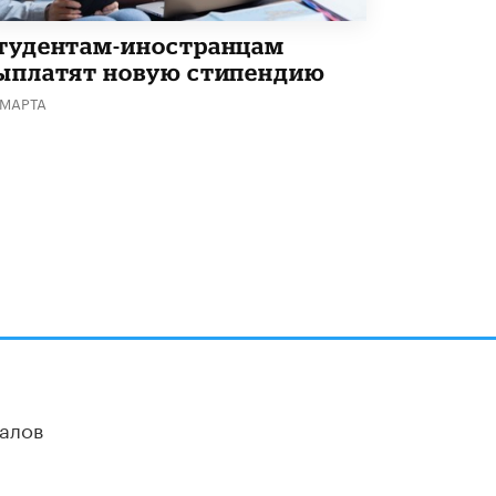
тудентам-иностранцам
ыплатят новую стипендию
 МАРТА
алов