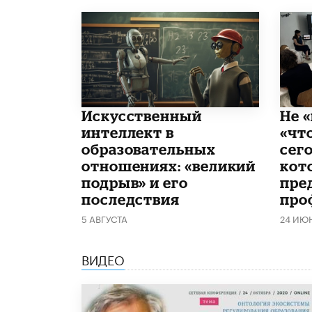
​Искусственный
Не «
интеллект в
«чт
образовательных
сего
отношениях: «великий
кот
подрыв» и его
пре
последствия
про
5 АВГУСТА
24 ИЮ
ВИДЕО