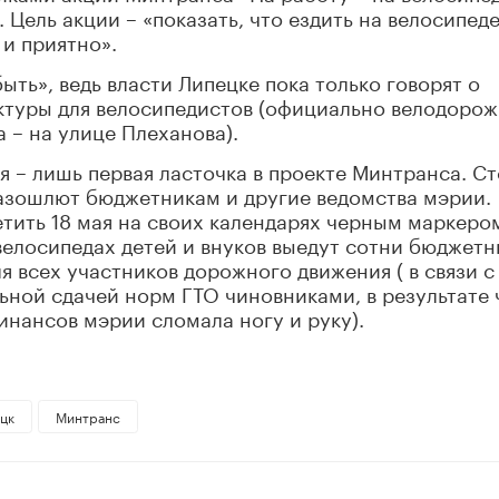
. Цель акции – «показать, что ездить на велосипеде
и приятно».
ть», ведь власти Липецке пока только говорят о
туры для велосипедистов (официально велодорож
 – на улице Плеханова).
я – лишь первая ласточка в проекте Минтранса. С
разошлют бюджетникам и другие ведомства мэрии.
тить 18 мая на своих календарях черным маркеро
 велосипедах детей и внуков выедут сотни бюджетн
я всех участников дорожного движения ( в связи с
льной сдачей норм ГТО чиновниками, в результате 
нансов мэрии сломала ногу и руку).
цк
Минтранс