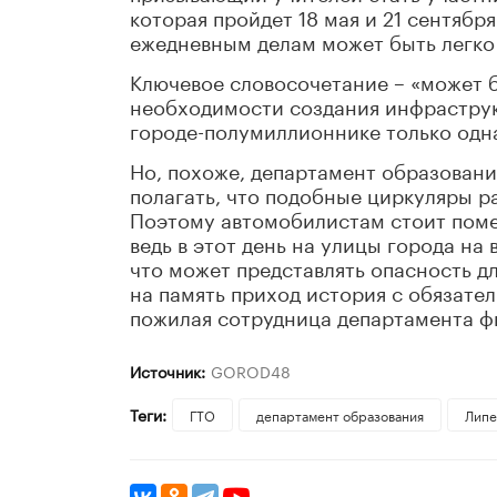
которая пройдет 18 мая и 21 сентября
ежедневным делам может быть легко 
Ключевое словосочетание – «может бы
необходимости создания инфраструк
городе-полумиллионнике только одна
Но, похоже, департамент образовани
полагать, что подобные циркуляры 
Поэтому автомобилистам стоит поме
ведь в этот день на улицы города на
что может представлять опасность дл
на память приход история с обязате
пожилая сотрудница департамента фи
Источник:
GOROD48
Теги:
ГТО
департамент образования
Липе