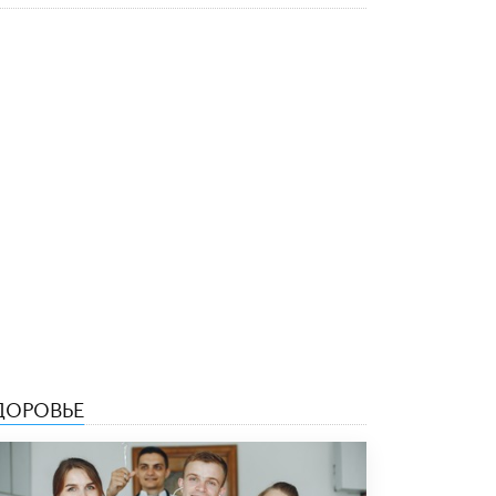
Рособрнадзор ответил на жалобы
школьников на ошибки в ЕГЭ по
русскому
8 ИЮНЯ /
ЕГЭ И ОГЭ
Школа «СКОЛКА» и Госкорпорация
«Росатом» подписали соглашение о
сотрудничестве
8 ИЮНЯ /
ОБРАЗОВАТЕЛЬНАЯ ПОЛИТИКА
Депутаты призвали не отклонять
дипломы только из-за не пройденного
антиплагиата
5 ИЮНЯ /
ЧТО ПРОИСХОДИТ?
Минпросвещения просят добавить в
школьные учебники примеры женщин-
инженеров
5 ИЮНЯ /
УЧЕБНИКИ
ДОРОВЬЕ
Уличенный в списывании школьник
вернул себе призовое место на
олимпиаде через суд