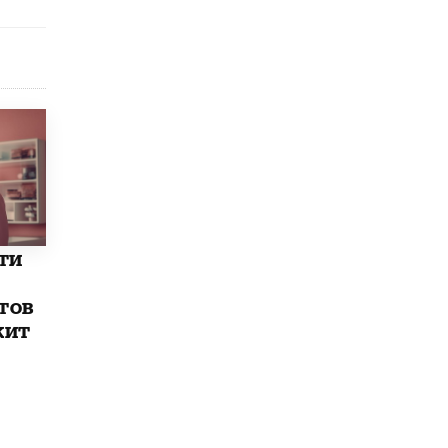
исторические объекты
11 ИЮНЯ /
ГОРОДСКОЕ ОБРАЗОВАНИЕ
​Почти 50 новых объектов образования
открыли в этом учебном году в Москве
10 ИЮНЯ /
ГОРОДСКОЕ ОБРАЗОВАНИЕ
Госдума приняла закон о детских SIM-
картах
10 ИЮНЯ /
ДЕТИ
Глава СПЧ предложил вернуть в школы
устные переходные экзамены
ти
9 ИЮНЯ /
КАЧЕСТВО ОБРАЗОВАНИЯ
тов
​Объединяя дошкольный мир
жит
8 ИЮНЯ /
АНОНС
«Сколково» и ГК «Просвещение»
анонсировали запуск акселератора
технологических решений для всех
уровней образования
8 ИЮНЯ /
ЧТО ПРОИСХОДИТ?