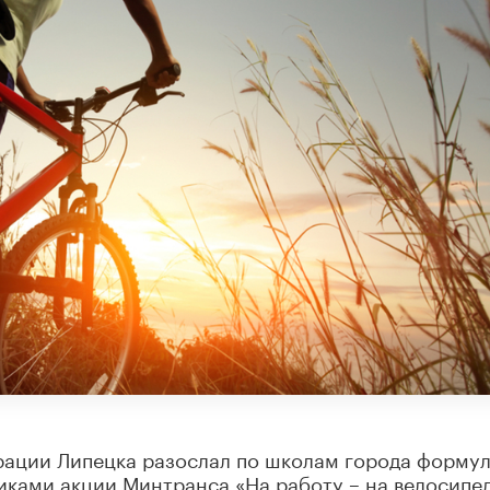
ации Липецка разослал по школам города формул
ками акции Минтранса «На работу – на велосипед