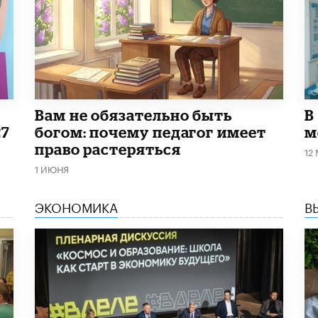
​Вам не обязательно быть
В
27
богом: почему педагог имеет
м
право растеряться
12
1 ИЮНЯ
ЭКОНОМИКА
В