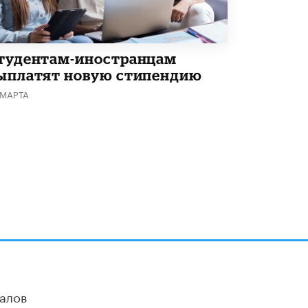
Академик РАН предупредил, что
ChatGPT отучит школьников думать
1 ИЮНЯ /
ШКОЛЬНИКИ
тудентам-иностранцам
ыплатят новую стипендию
 МАРТА
алов