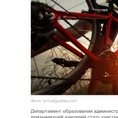
Фото: arrivalguides.com
Департамент образования администр
призывающий учителей стать участни