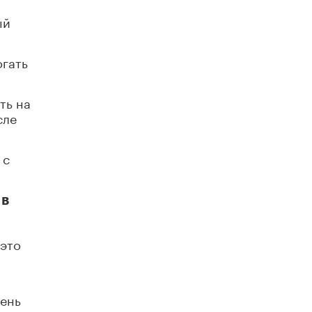
В Минобрнауки рассказали о новых
ый
правилах приема в аспирантуру
1 ИЮНЯ /
КАЧЕСТВО ОБРАЗОВАНИЯ
огать
ть на
сле
 с
 в
 это
чень