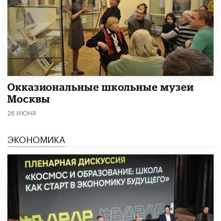
​Окказиональные школьные музеи
Москвы
26 ИЮНЯ
ЭКОНОМИКА