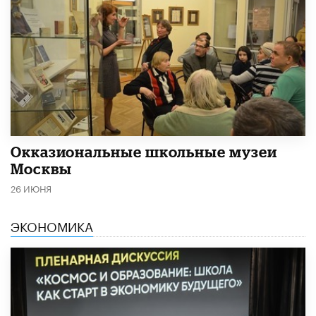
​Окказиональные школьные музеи
Москвы
26 ИЮНЯ
ЭКОНОМИКА