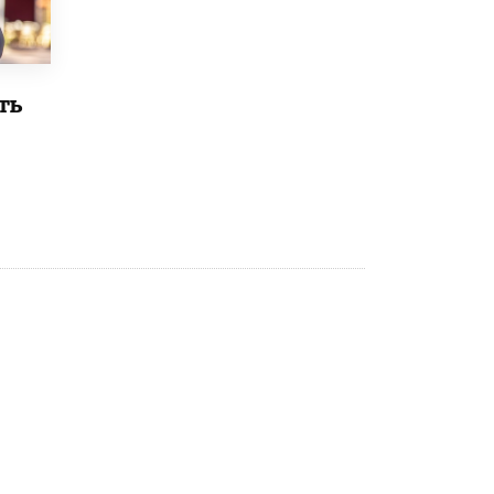
исторические объекты
11 ИЮНЯ /
ГОРОДСКОЕ ОБРАЗОВАНИЕ
​Почти 50 новых объектов образования
открыли в этом учебном году в Москве
ть
10 ИЮНЯ /
ГОРОДСКОЕ ОБРАЗОВАНИЕ
Госдума приняла закон о детских SIM-
картах
10 ИЮНЯ /
ДЕТИ
Глава СПЧ предложил вернуть в школы
устные переходные экзамены
9 ИЮНЯ /
КАЧЕСТВО ОБРАЗОВАНИЯ
​Объединяя дошкольный мир
8 ИЮНЯ /
АНОНС
«Сколково» и ГК «Просвещение»
анонсировали запуск акселератора
технологических решений для всех
уровней образования
8 ИЮНЯ /
ЧТО ПРОИСХОДИТ?