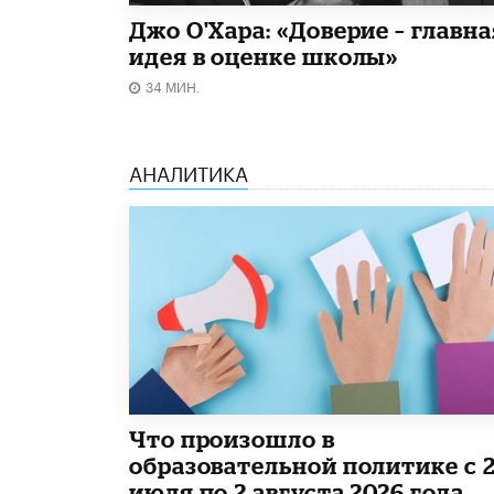
Джо О'Хара: «Доверие – главна
идея в оценке школы»
34 МИН.
АНАЛИТИКА
​Что произошло в
образовательной политике с 
июля по 2 августа 2026 года