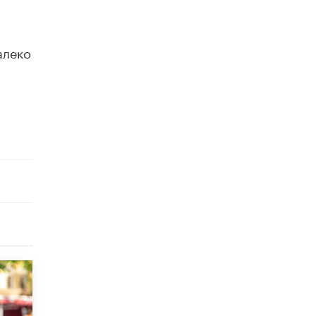
схемах мошенничества в период сдачи
ЕГЭ
19 ИЮНЯ /
ЕГЭ И ОГЭ
алеко
​Яндекс выпустил отчёт об устойчивом
развитии за 2025 год
17 ИЮНЯ /
АНАЛИТИКА
Московский выпускной на ВДНХ
соберет более 60 артистов
17 ИЮНЯ /
ГОРОДСКОЕ ОБРАЗОВАНИЕ
Названы лучшие российские вузы в
2026 году по версии RAEX
16 ИЮНЯ /
АНАЛИТИКА
В России предложили ввести
обязательные уроки каллиграфии в
детских садах
11 ИЮНЯ /
ВОСПИТАНИЕ
​Как будущие реставраторы – студенты
столичного колледжа, помогают
восстанавливать культурные и