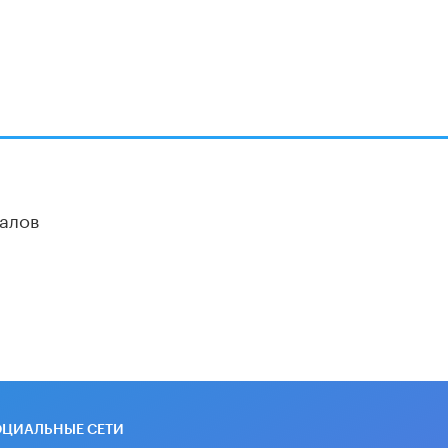
Академик РАН предупредил, что
ChatGPT отучит школьников думать
1 ИЮНЯ /
ШКОЛЬНИКИ
алов
ОЦИАЛЬНЫЕ СЕТИ