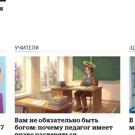
я
УЧИТЕЛЯ
З
​Вам не обязательно быть
В
27
богом: почему педагог имеет
м
право растеряться