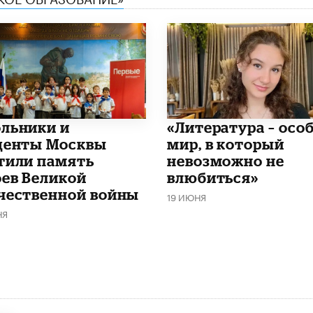
льники и
​«Литература – осо
денты Москвы
мир, в который
тили память
невозможно не
оев Великой
влюбиться»
чественной войны
19 ИЮНЯ
НЯ