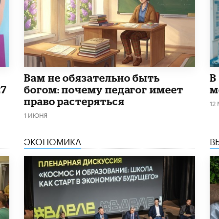
​Вам не обязательно быть
В
27
богом: почему педагог имеет
м
право растеряться
12
1 ИЮНЯ
ЭКОНОМИКА
В