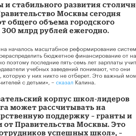
ы и стабильного развития столич
Правительство Москвы сегодня
от общего объема городского
 300 млрд рублей ежегодно.
ина началось масштабное реформирование систе
ерераспределить бюджетное финансирование от на
но поэтому последние пять-семь лет зарплаты учи
одаватели учебных заведений понимают, что они
, которую у них никто не отберет. Это важный мом
ителей с детьми», –
сказал
Калина.
вательский корпус школ-лидеров
га может рассчитывать на
рственную поддержку – гранты и
 от Правительства Москвы. Это
отрудников успешных школ», –