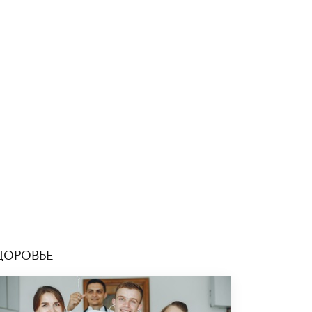
5 ИЮНЯ /
ЧТО ПРОИСХОДИТ?
«Евгений Онегин» станет обязательным
для повторения в 10–11-х классах
4 ИЮНЯ /
КАЧЕСТВО ОБРАЗОВАНИЯ
В Общественной палате предложили
шить школьную форму с учетом
национальных традиций регионов
4 ИЮНЯ /
ШКОЛЬНИКИ
В Госдуме предложили ввести онлайн-
формат для апелляций ЕГЭ
3 ИЮНЯ /
ЕГЭ И ОГЭ
​Яндекс выпустил бесплатный курс по
защите от ИИ-мошенничества
2 ИЮНЯ /
BIG DATA
ДОРОВЬЕ
В России начнут применять новые
подходы к разрешению конфликтов в
школах
2 ИЮНЯ /
ПОДРОСТКИ