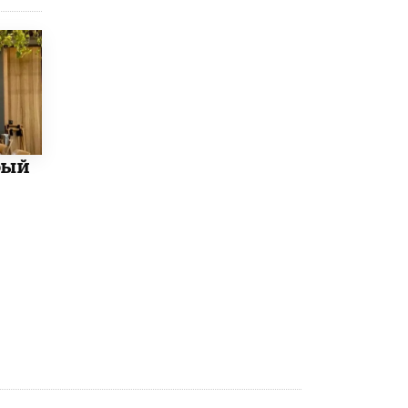
Рособрнадзор ответил на жалобы
школьников на ошибки в ЕГЭ по
русскому
8 ИЮНЯ /
ЕГЭ И ОГЭ
Школа «СКОЛКА» и Госкорпорация
«Росатом» подписали соглашение о
сотрудничестве
8 ИЮНЯ /
ОБРАЗОВАТЕЛЬНАЯ ПОЛИТИКА
бый
Депутаты призвали не отклонять
дипломы только из-за не пройденного
антиплагиата
5 ИЮНЯ /
ЧТО ПРОИСХОДИТ?
Минпросвещения просят добавить в
школьные учебники примеры женщин-
инженеров
5 ИЮНЯ /
УЧЕБНИКИ
Уличенный в списывании школьник
вернул себе призовое место на
олимпиаде через суд