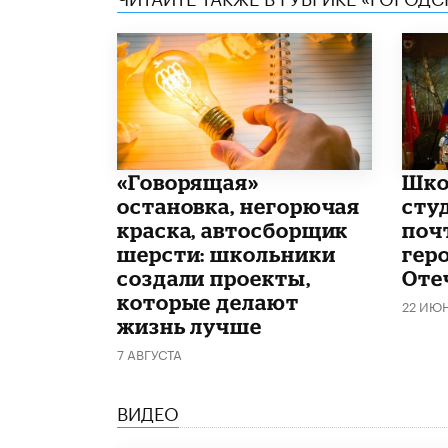
​«Говорящая»
Шко
остановка, негорючая
сту
краска, автосборщик
поч
шерсти: школьники
гер
создали проекты,
Оте
которые делают
22 ИЮ
жизнь лучше
7 АВГУСТА
ВИДЕО