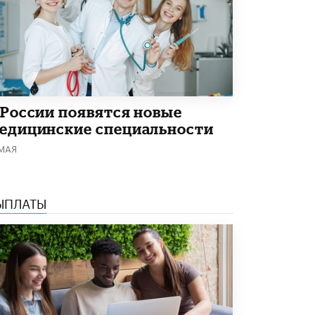
Академик РАН предупредил, что
ChatGPT отучит школьников думать
1 ИЮНЯ /
ШКОЛЬНИКИ
 России появятся новые
едицинские специальности
 МАЯ
ЫПЛАТЫ