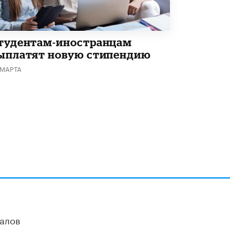
тудентам-иностранцам
ыплатят новую стипендию
 МАРТА
алов