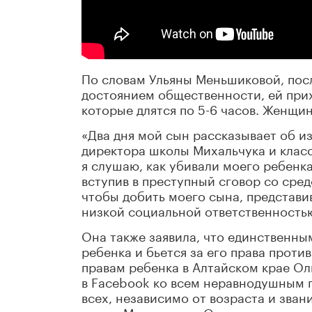
По словам Ульяны Меньшиковой, посл
достоянием общественности, ей прих
которые длятся по 5-6 часов. Женщи
«Два дня мой сын рассказывает об и
директора школы Михальчука и клас
я слушаю, как убивали моего ребенка.
вступив в преступный сговор со сре
чтобы добить моего сына, представив
низкой социальной ответственностью
Она также заявила, что единственны
ребенка и бьется за его права прот
правам ребенка в Алтайском крае Ол
в Facebook ко всем неравнодушным 
всех, независимо от возраста и зван
школе Михальчук и Останина распус