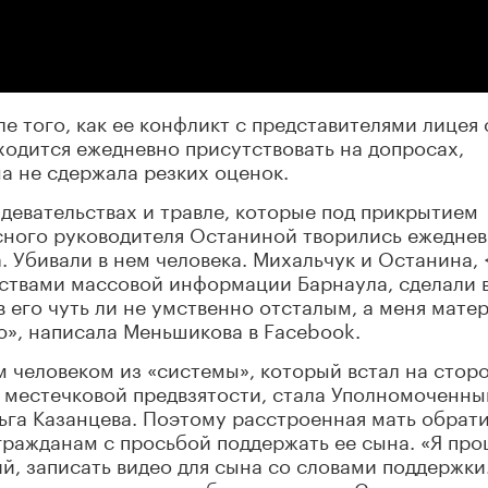
е того, как ее конфликт с представителями лицея 
одится ежедневно присутствовать на допросах,
на не сдержала резких оценок.
здевательствах и травле, которые под прикрытием
сного руководителя Останиной творились ежеднев
 Убивали в нем человека. Михальчук и Останина, <
дствами массовой информации Барнаула, сделали в
 его чуть ли не умственно отсталым, а меня мате
», написала Меньшикова в Facebook.
м человеком из «системы», который встал на стор
ив местечковой предвзятости, стала Уполномоченны
ьга Казанцева. Поэтому расстроенная мать обрат
гражданам с просьбой поддержать ее сына. «Я пр
ий, записать видео для сына со словами поддержки
кают гнусные слухи обо мне и сыне. Скажите мое