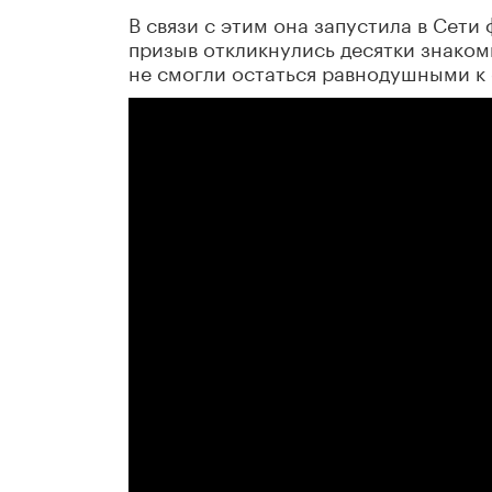
В связи с этим она запустила в Сети
призыв откликнулись десятки знаком
не смогли остаться равнодушными к 