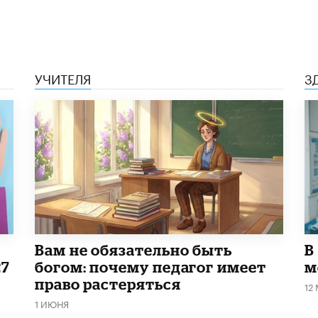
УЧИТЕЛЯ
З
​Вам не обязательно быть
В
27
богом: почему педагог имеет
м
право растеряться
12
1 ИЮНЯ