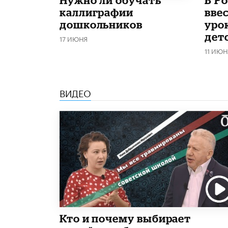
Нужно ли обучать
В Р
каллиграфии
вве
дошкольников
уро
дет
17 ИЮНЯ
11 ИЮН
ВИДЕО
Кто и почему выбирает