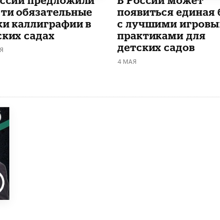
оссии предложили
В России может
сти обязательные
появиться единая 
ки каллиграфии в
с лучшими игров
ских садах
практиками для
детских садов
Я
4 МАЯ