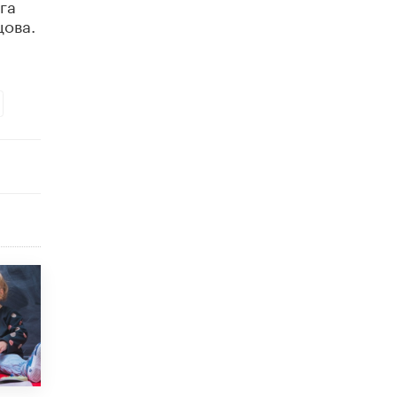
га
4 ИЮНЯ /
КАЧЕСТВО ОБРАЗОВАНИЯ
цова.
В Общественной палате предложили
шить школьную форму с учетом
национальных традиций регионов
4 ИЮНЯ /
ШКОЛЬНИКИ
В Госдуме предложили ввести онлайн-
формат для апелляций ЕГЭ
3 ИЮНЯ /
ЕГЭ И ОГЭ
​Яндекс выпустил бесплатный курс по
защите от ИИ-мошенничества
2 ИЮНЯ /
BIG DATA
В России начнут применять новые
подходы к разрешению конфликтов в
школах
2 ИЮНЯ /
ПОДРОСТКИ
Академик РАН предупредил, что
ChatGPT отучит школьников думать
1 ИЮНЯ /
ШКОЛЬНИКИ