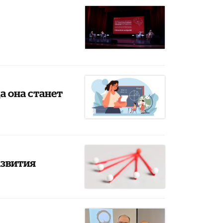
а она станет
азвития