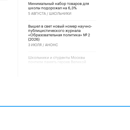
Минимальный набор товаров для
школы подорожал на 6,3%
5 АВГУСТА /
ШКОЛЬНИКИ
Вышел в свет новый номер научно-
публицистического журнала
«Образовательная политика» № 2
(2026)
3 ИЮЛЯ /
АНОНС
Школьники и студенты Москвы
почтили память героев Великой
Отечественной войны
22 ИЮНЯ /
ГОРОДСКОЕ ОБРАЗОВАНИЕ
«Егор, давай во двор!»
22 ИЮНЯ /
АНОНС
Из закона о регулировании ИИ
убрали запрет на иностранные
нейросети
22 ИЮНЯ /
BIG DATA
алов
Рособрнадзор предупредил о трех