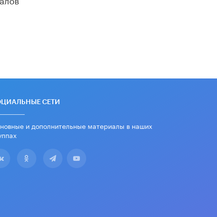
схемах мошенничества в период
сдачи ЕГЭ
19 ИЮНЯ /
ЕГЭ И ОГЭ
​Яндекс выпустил отчёт об
устойчивом развитии за 2025 год
17 ИЮНЯ /
АНАЛИТИКА
Московский выпускной на ВДНХ
соберет более 60 артистов
17 ИЮНЯ /
ГОРОДСКОЕ ОБРАЗОВАНИЕ
ОЦИАЛЬНЫЕ СЕТИ
Названы лучшие российские вузы в
новные и дополнительные материалы в наших
2026 году по версии RAEX
уппах
16 ИЮНЯ /
АНАЛИТИКА
В России предложили ввести
обязательные уроки каллиграфии в
детских садах
11 ИЮНЯ /
ВОСПИТАНИЕ
​Как будущие реставраторы –
студенты столичного колледжа,
помогают восстанавливать