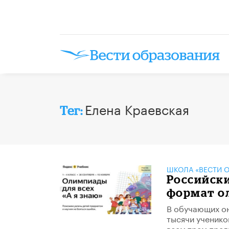
Елена Краевская
Тег:
ШКОЛА «ВЕСТИ О
Российск
формат о
В обучающих он
тысячи ученико
всем трем пред