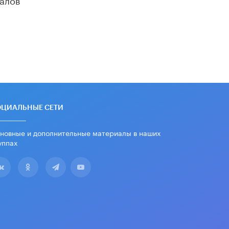
«Егор, давай во двор!»
22 ИЮНЯ /
АНОНС
Из закона о регулировании ИИ
убрали запрет на иностранные
нейросети
22 ИЮНЯ /
BIG DATA
Рособрнадзор предупредил о трех
схемах мошенничества в период
сдачи ЕГЭ
ОЦИАЛЬНЫЕ СЕТИ
19 ИЮНЯ /
ЕГЭ И ОГЭ
новные и дополнительные материалы в наших
​Яндекс выпустил отчёт об
уппах
устойчивом развитии за 2025 год
17 ИЮНЯ /
АНАЛИТИКА
Московский выпускной на ВДНХ
соберет более 60 артистов
17 ИЮНЯ /
ГОРОДСКОЕ ОБРАЗОВАНИЕ
Названы лучшие российские вузы в
2026 году по версии RAEX