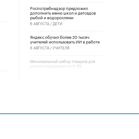
Роспотребнадзор предложил
дополнить меню школ и детсадов
рыбой и водорослями
6 АВГУСТА /
ДЕТИ
​Яндекс обучил более 20 тысяч
учителей использовать ИИ в работе
6 АВГУСТА /
УЧИТЕЛЯ
Минимальный набор товаров для
школы подорожал на 6,3%
5 АВГУСТА /
ШКОЛЬНИКИ
Вышел в свет новый номер научно-
публицистического журнала
«Образовательная политика» № 2
(2026)
3 ИЮЛЯ /
АНОНС
Школьники и студенты Москвы
почтили память героев Великой
Отечественной войны
22 ИЮНЯ /
ГОРОДСКОЕ ОБРАЗОВАНИЕ
алов