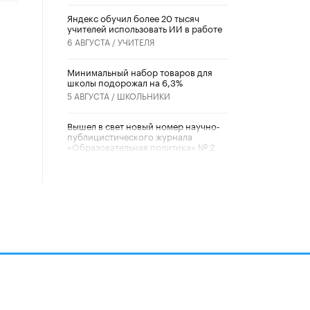
​Яндекс обучил более 20 тысяч
учителей использовать ИИ в работе
6 АВГУСТА /
УЧИТЕЛЯ
Минимальный набор товаров для
школы подорожал на 6,3%
5 АВГУСТА /
ШКОЛЬНИКИ
Вышел в свет новый номер научно-
публицистического журнала
«Образовательная политика» № 2
(2026)
3 ИЮЛЯ /
АНОНС
Школьники и студенты Москвы
почтили память героев Великой
Отечественной войны
22 ИЮНЯ /
ГОРОДСКОЕ ОБРАЗОВАНИЕ
«Егор, давай во двор!»
22 ИЮНЯ /
АНОНС
алов
Из закона о регулировании ИИ