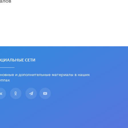
убрали запрет на иностранные
нейросети
22 ИЮНЯ /
BIG DATA
Рособрнадзор предупредил о трех
схемах мошенничества в период
сдачи ЕГЭ
19 ИЮНЯ /
ЕГЭ И ОГЭ
​Яндекс выпустил отчёт об
устойчивом развитии за 2025 год
ОЦИАЛЬНЫЕ СЕТИ
17 ИЮНЯ /
АНАЛИТИКА
новные и дополнительные материалы в наших
Московский выпускной на ВДНХ
соберет более 60 артистов
уппах
17 ИЮНЯ /
ГОРОДСКОЕ ОБРАЗОВАНИЕ
Названы лучшие российские вузы в
2026 году по версии RAEX
16 ИЮНЯ /
АНАЛИТИКА
В России предложили ввести
обязательные уроки каллиграфии в
детских садах