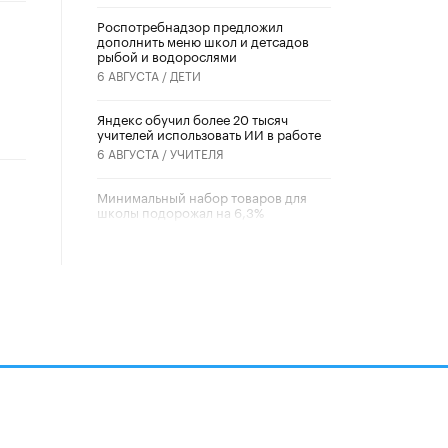
Роспотребнадзор предложил
дополнить меню школ и детсадов
рыбой и водорослями
6 АВГУСТА /
ДЕТИ
​Яндекс обучил более 20 тысяч
учителей использовать ИИ в работе
6 АВГУСТА /
УЧИТЕЛЯ
Минимальный набор товаров для
школы подорожал на 6,3%
5 АВГУСТА /
ШКОЛЬНИКИ
Вышел в свет новый номер научно-
публицистического журнала
«Образовательная политика» № 2
(2026)
3 ИЮЛЯ /
АНОНС
Школьники и студенты Москвы
почтили память героев Великой
Отечественной войны
22 ИЮНЯ /
ГОРОДСКОЕ ОБРАЗОВАНИЕ
алов