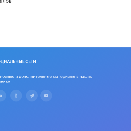
«Егор, давай во двор!»
22 ИЮНЯ /
АНОНС
Из закона о регулировании ИИ
убрали запрет на иностранные
нейросети
22 ИЮНЯ /
BIG DATA
Рособрнадзор предупредил о трех
схемах мошенничества в период
сдачи ЕГЭ
ОЦИАЛЬНЫЕ СЕТИ
19 ИЮНЯ /
ЕГЭ И ОГЭ
новные и дополнительные материалы в наших
​Яндекс выпустил отчёт об
уппах
устойчивом развитии за 2025 год
17 ИЮНЯ /
АНАЛИТИКА
Московский выпускной на ВДНХ
соберет более 60 артистов
17 ИЮНЯ /
ГОРОДСКОЕ ОБРАЗОВАНИЕ
Названы лучшие российские вузы в
2026 году по версии RAEX