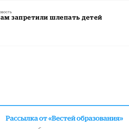
овость
ам запретили шлепать детей
Рассылка от «Вестей образования»
отправляем подборку лучших и актуальных матери