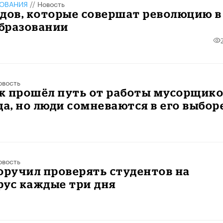
ЗОВАНИЯ
//
Новость
дов, которые совершат революцию в
бразовании
овость
к прошёл путь от работы мусорщик
да, но люди сомневаются в его выбор
овость
оручил проверять студентов на
рус каждые три дня