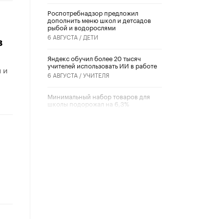
Роспотребнадзор предложил
дополнить меню школ и детсадов
рыбой и водорослями
6 АВГУСТА /
ДЕТИ
в
​Яндекс обучил более 20 тысяч
учителей использовать ИИ в работе
 и
6 АВГУСТА /
УЧИТЕЛЯ
Минимальный набор товаров для
школы подорожал на 6,3%
5 АВГУСТА /
ШКОЛЬНИКИ
Вышел в свет новый номер научно-
публицистического журнала
«Образовательная политика» № 2
(2026)
3 ИЮЛЯ /
АНОНС
Школьники и студенты Москвы
почтили память героев Великой
Отечественной войны
22 ИЮНЯ /
ГОРОДСКОЕ ОБРАЗОВАНИЕ