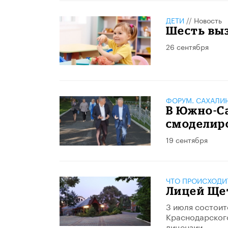
ДЕТИ
//
Новость
​Шесть вы
26 сентября
ФОРУМ. САХАЛИ
​В Южно-С
смоделир
19 сентября
ЧТО ПРОИСХОДИ
Лицей Ще
3 июля состоит
Краснодарского
лицензии.