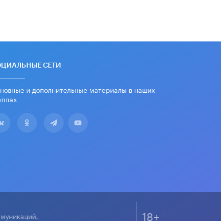
11 ИЮНЯ /
ВОСПИТАНИЕ
​Как будущие реставраторы –
студенты столичного колледжа,
помогают восстанавливать
культурные и исторические объекты
11 ИЮНЯ /
ГОРОДСКОЕ ОБРАЗОВАНИЕ
ОЦИАЛЬНЫЕ СЕТИ
​Почти 50 новых объектов
новные и дополнительные материалы в наших
образования открыли в этом
уппах
учебном году в Москве
10 ИЮНЯ /
ГОРОДСКОЕ ОБРАЗОВАНИЕ
Госдума приняла закон о детских
SIM-картах
10 ИЮНЯ /
ДЕТИ
Глава СПЧ предложил вернуть в
школы устные переходные экзамены
9 ИЮНЯ /
КАЧЕСТВО ОБРАЗОВАНИЯ
​Объединяя дошкольный мир
18+
ммуникаций.
8 ИЮНЯ /
АНОНС