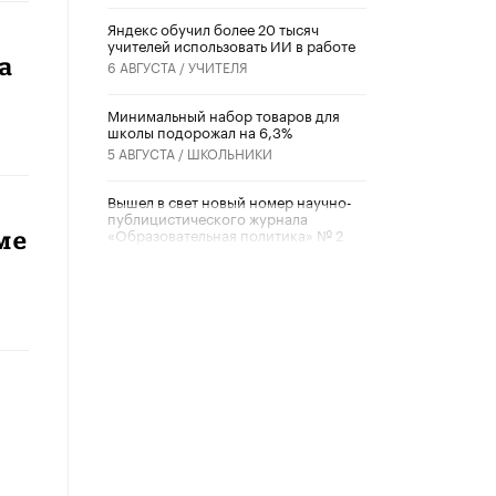
​Яндекс обучил более 20 тысяч
учителей использовать ИИ в работе
а
6 АВГУСТА /
УЧИТЕЛЯ
Минимальный набор товаров для
школы подорожал на 6,3%
5 АВГУСТА /
ШКОЛЬНИКИ
Вышел в свет новый номер научно-
публицистического журнала
«Образовательная политика» № 2
ме
(2026)
3 ИЮЛЯ /
АНОНС
Школьники и студенты Москвы
почтили память героев Великой
Отечественной войны
22 ИЮНЯ /
ГОРОДСКОЕ ОБРАЗОВАНИЕ
«Егор, давай во двор!»
22 ИЮНЯ /
АНОНС
Из закона о регулировании ИИ