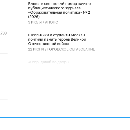
Вышел в свет новый номер научно-
публицистического журнала
«Образовательная политика» № 2
(2026)
3 ИЮЛЯ /
АНОНС
2799
Школьники и студенты Москвы
почтили память героев Великой
Отечественной войны
22 ИЮНЯ /
ГОРОДСКОЕ ОБРАЗОВАНИЕ
«Егор, давай во двор!»
22 ИЮНЯ /
АНОНС
Из закона о регулировании ИИ
убрали запрет на иностранные
нейросети
22 ИЮНЯ /
BIG DATA
Рособрнадзор предупредил о трех
схемах мошенничества в период
сдачи ЕГЭ
19 ИЮНЯ /
ЕГЭ И ОГЭ