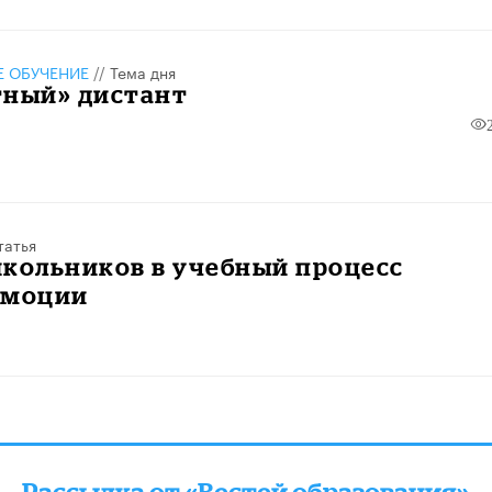
 ОБУЧЕНИЕ
//
Тема дня
тный» дистант
татья
школьников в учебный процесс
эмоции
Рассылка от «Вестей образования»