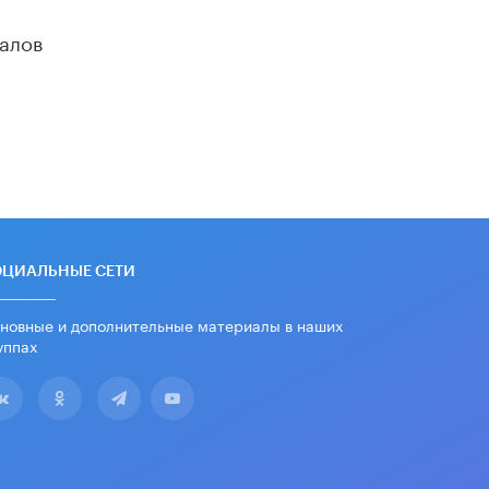
​Яндекс выпустил отчёт об
устойчивом развитии за 2025 год
алов
17 ИЮНЯ /
АНАЛИТИКА
Московский выпускной на ВДНХ
соберет более 60 артистов
17 ИЮНЯ /
ГОРОДСКОЕ ОБРАЗОВАНИЕ
Названы лучшие российские вузы в
2026 году по версии RAEX
16 ИЮНЯ /
АНАЛИТИКА
В России предложили ввести
ОЦИАЛЬНЫЕ СЕТИ
обязательные уроки каллиграфии в
детских садах
новные и дополнительные материалы в наших
11 ИЮНЯ /
ВОСПИТАНИЕ
уппах
​Как будущие реставраторы –
студенты столичного колледжа,
помогают восстанавливать
культурные и исторические объекты
11 ИЮНЯ /
ГОРОДСКОЕ ОБРАЗОВАНИЕ
​Почти 50 новых объектов