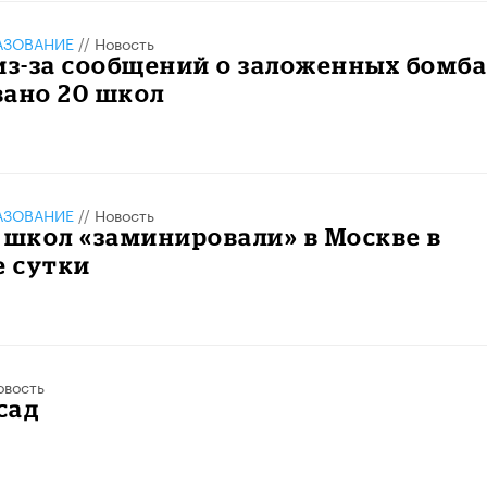
АЗОВАНИЕ
//
Новость
из-за сообщений о заложенных бомб
вано 20 школ
АЗОВАНИЕ
//
Новость
 школ «заминировали» в Москве в
 сутки
овость
сад