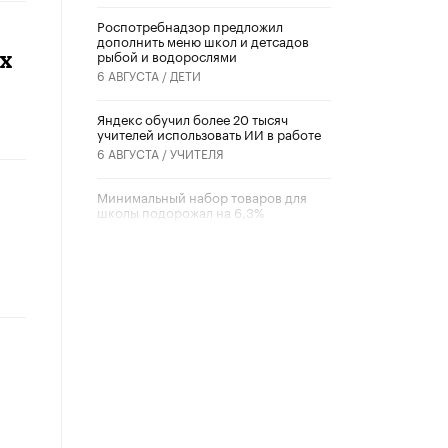
Роспотребнадзор предложил
дополнить меню школ и детсадов
рыбой и водорослями
ах
6 АВГУСТА /
ДЕТИ
​Яндекс обучил более 20 тысяч
учителей использовать ИИ в работе
6 АВГУСТА /
УЧИТЕЛЯ
Минимальный набор товаров для
школы подорожал на 6,3%
5 АВГУСТА /
ШКОЛЬНИКИ
Вышел в свет новый номер научно-
публицистического журнала
«Образовательная политика» № 2
(2026)
3 ИЮЛЯ /
АНОНС
Школьники и студенты Москвы
почтили память героев Великой
Отечественной войны
22 ИЮНЯ /
ГОРОДСКОЕ ОБРАЗОВАНИЕ