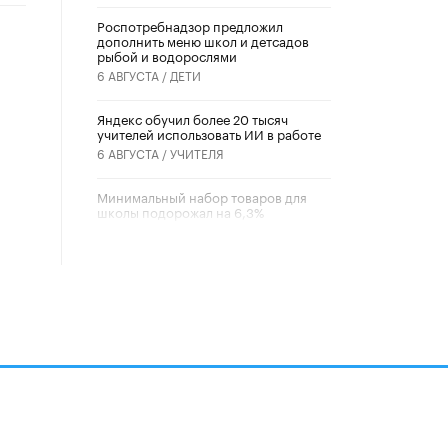
Роспотребнадзор предложил
дополнить меню школ и детсадов
рыбой и водорослями
6 АВГУСТА /
ДЕТИ
​Яндекс обучил более 20 тысяч
учителей использовать ИИ в работе
6 АВГУСТА /
УЧИТЕЛЯ
Минимальный набор товаров для
школы подорожал на 6,3%
5 АВГУСТА /
ШКОЛЬНИКИ
Вышел в свет новый номер научно-
публицистического журнала
«Образовательная политика» № 2
(2026)
3 ИЮЛЯ /
АНОНС
Школьники и студенты Москвы
почтили память героев Великой
Отечественной войны
22 ИЮНЯ /
ГОРОДСКОЕ ОБРАЗОВАНИЕ
алов