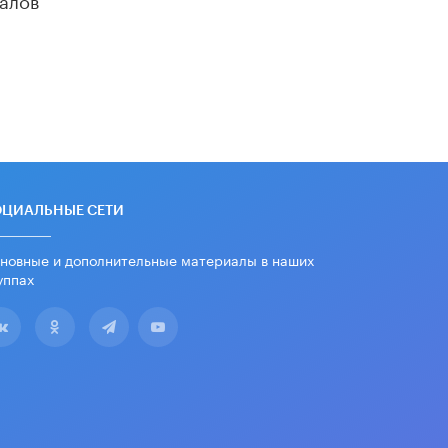
«Егор, давай во двор!»
22 ИЮНЯ /
АНОНС
Из закона о регулировании ИИ
убрали запрет на иностранные
нейросети
22 ИЮНЯ /
BIG DATA
Рособрнадзор предупредил о трех
схемах мошенничества в период
сдачи ЕГЭ
ОЦИАЛЬНЫЕ СЕТИ
19 ИЮНЯ /
ЕГЭ И ОГЭ
новные и дополнительные материалы в наших
​Яндекс выпустил отчёт об
уппах
устойчивом развитии за 2025 год
17 ИЮНЯ /
АНАЛИТИКА
Московский выпускной на ВДНХ
соберет более 60 артистов
17 ИЮНЯ /
ГОРОДСКОЕ ОБРАЗОВАНИЕ
Названы лучшие российские вузы в
2026 году по версии RAEX