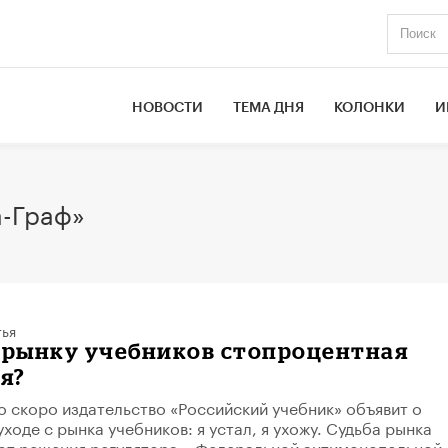
НОВОСТИ
ТЕМА ДНЯ
КОЛОНКИ
И
а-Граф»
тья
и рынку учебников стопроцентная
я?
то скоро издательство «Российский учебник» объявит о
оде с рынка учебников: я устал, я ухожу. Судьба рынка
 от решения регулятора – Федеральной антимонопольной