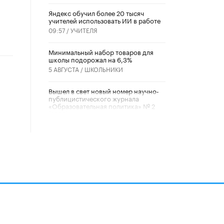
​Яндекс обучил более 20 тысяч
учителей использовать ИИ в работе
09:57 /
УЧИТЕЛЯ
Минимальный набор товаров для
школы подорожал на 6,3%
5 АВГУСТА /
ШКОЛЬНИКИ
Вышел в свет новый номер научно-
публицистического журнала
«Образовательная политика» № 2
(2026)
3 ИЮЛЯ /
АНОНС
Школьники и студенты Москвы
почтили память героев Великой
Отечественной войны
22 ИЮНЯ /
ГОРОДСКОЕ ОБРАЗОВАНИЕ
«Егор, давай во двор!»
22 ИЮНЯ /
АНОНС
алов
Из закона о регулировании ИИ