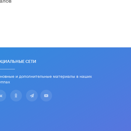
убрали запрет на иностранные
нейросети
22 ИЮНЯ /
BIG DATA
Рособрнадзор предупредил о трех
схемах мошенничества в период
сдачи ЕГЭ
19 ИЮНЯ /
ЕГЭ И ОГЭ
​Яндекс выпустил отчёт об
устойчивом развитии за 2025 год
ОЦИАЛЬНЫЕ СЕТИ
17 ИЮНЯ /
АНАЛИТИКА
новные и дополнительные материалы в наших
Московский выпускной на ВДНХ
соберет более 60 артистов
уппах
17 ИЮНЯ /
ГОРОДСКОЕ ОБРАЗОВАНИЕ
Названы лучшие российские вузы в
2026 году по версии RAEX
16 ИЮНЯ /
АНАЛИТИКА
В России предложили ввести
обязательные уроки каллиграфии в
детских садах