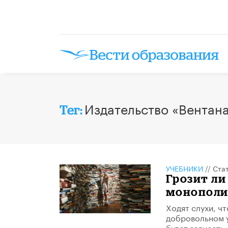
Издательство «Вентан
Тег:
УЧЕБНИКИ
//
Ста
Грозит л
монополи
Ходят слухи, ч
добровольном ух
будет зависеть