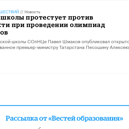
ШЕСТВИЙ
//
Новость
 школы протестует против
сти при проведении олимпиад
ов
нской школы СОлНЦе Павел Шмаков опубликовал открыт
ованное премьер-министру Татарстана Песошину Алексе
Рассылка от «Вестей образования»
отправляем подборку лучших и актуальных матери