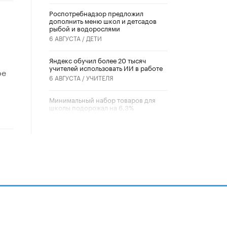
Роспотребнадзор предложил
дополнить меню школ и детсадов
рыбой и водорослями
6 АВГУСТА /
ДЕТИ
​Яндекс обучил более 20 тысяч
учителей использовать ИИ в работе
ое
6 АВГУСТА /
УЧИТЕЛЯ
ю
Минимальный набор товаров для
школы подорожал на 6,3%
5 АВГУСТА /
ШКОЛЬНИКИ
Вышел в свет новый номер научно-
публицистического журнала
«Образовательная политика» № 2
(2026)
3 ИЮЛЯ /
АНОНС
Школьники и студенты Москвы
почтили память героев Великой
Отечественной войны
22 ИЮНЯ /
ГОРОДСКОЕ ОБРАЗОВАНИЕ
алов