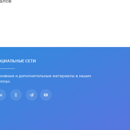
«Егор, давай во двор!»
22 ИЮНЯ /
АНОНС
Из закона о регулировании ИИ
убрали запрет на иностранные
нейросети
22 ИЮНЯ /
BIG DATA
Рособрнадзор предупредил о трех
схемах мошенничества в период
сдачи ЕГЭ
ОЦИАЛЬНЫЕ СЕТИ
19 ИЮНЯ /
ЕГЭ И ОГЭ
новные и дополнительные материалы в наших
​Яндекс выпустил отчёт об
уппах
устойчивом развитии за 2025 год
17 ИЮНЯ /
АНАЛИТИКА
Московский выпускной на ВДНХ
соберет более 60 артистов
17 ИЮНЯ /
ГОРОДСКОЕ ОБРАЗОВАНИЕ
Названы лучшие российские вузы в
2026 году по версии RAEX