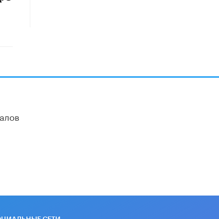
«Сколково» и ГК «Просвещение»
анонсировали запуск акселератора
технологических решений для всех
уровней образования
8 ИЮНЯ /
ЧТО ПРОИСХОДИТ?
Рособрнадзор ответил на жалобы
школьников на ошибки в ЕГЭ по
русскому
8 ИЮНЯ /
ЕГЭ И ОГЭ
алов
Школа «СКОЛКА» и Госкорпорация
«Росатом» подписали соглашение о
сотрудничестве
8 ИЮНЯ /
ОБРАЗОВАТЕЛЬНАЯ
ПОЛИТИКА
Депутаты призвали не отклонять
дипломы только из-за не
пройденного антиплагиата
5 ИЮНЯ /
ЧТО ПРОИСХОДИТ?
Минпросвещения просят добавить в