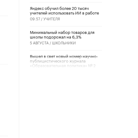
​Яндекс обучил более 20 тысяч
учителей использовать ИИ в работе
09:57 /
УЧИТЕЛЯ
Минимальный набор товаров для
школы подорожал на 6,3%
5 АВГУСТА /
ШКОЛЬНИКИ
Вышел в свет новый номер научно-
публицистического журнала
«Образовательная политика» № 2
(2026)
3 ИЮЛЯ /
АНОНС
Школьники и студенты Москвы
почтили память героев Великой
Отечественной войны
22 ИЮНЯ /
ГОРОДСКОЕ ОБРАЗОВАНИЕ
«Егор, давай во двор!»
22 ИЮНЯ /
АНОНС
Из закона о регулировании ИИ