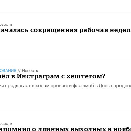
овость
началась сокращенная рабочая недел
ЗОВАНИЯ
//
Новость
ёл в Инстраграм с хештегом?
я предлагает школам провести флешмоб в День народно
овость
апомнил о длинных выходных в нояб