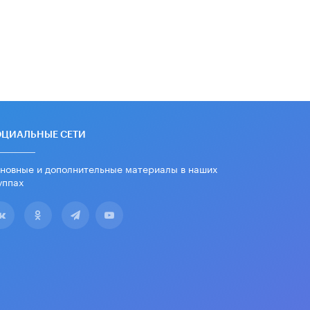
16 ИЮНЯ /
АНАЛИТИКА
В России предложили ввести
обязательные уроки каллиграфии в
детских садах
11 ИЮНЯ /
ВОСПИТАНИЕ
​Как будущие реставраторы –
студенты столичного колледжа,
помогают восстанавливать
ОЦИАЛЬНЫЕ СЕТИ
культурные и исторические объекты
11 ИЮНЯ /
ГОРОДСКОЕ ОБРАЗОВАНИЕ
новные и дополнительные материалы в наших
уппах
​Почти 50 новых объектов
образования открыли в этом
учебном году в Москве
10 ИЮНЯ /
ГОРОДСКОЕ ОБРАЗОВАНИЕ
Госдума приняла закон о детских
SIM-картах
10 ИЮНЯ /
ДЕТИ
Глава СПЧ предложил вернуть в