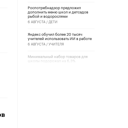
Роспотребнадзор предложил
дополнить меню школ и детсадов
рыбой и водорослями
6 АВГУСТА /
ДЕТИ
​Яндекс обучил более 20 тысяч
учителей использовать ИИ в работе
6 АВГУСТА /
УЧИТЕЛЯ
Минимальный набор товаров для
школы подорожал на 6,3%
5 АВГУСТА /
ШКОЛЬНИКИ
Вышел в свет новый номер научно-
публицистического журнала
«Образовательная политика» № 2
(2026)
3 ИЮЛЯ /
АНОНС
Школьники и студенты Москвы
почтили память героев Великой
ов
Отечественной войны
22 ИЮНЯ /
ГОРОДСКОЕ ОБРАЗОВАНИЕ