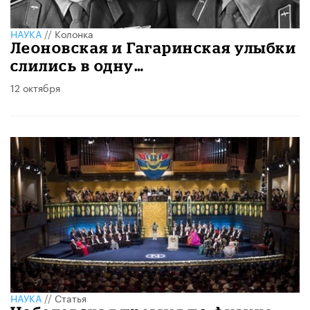
НАУКА
//
Колонка
Леоновская и Гагаринская улыбки
слились в одну…
12 октября
НАУКА
//
Статья