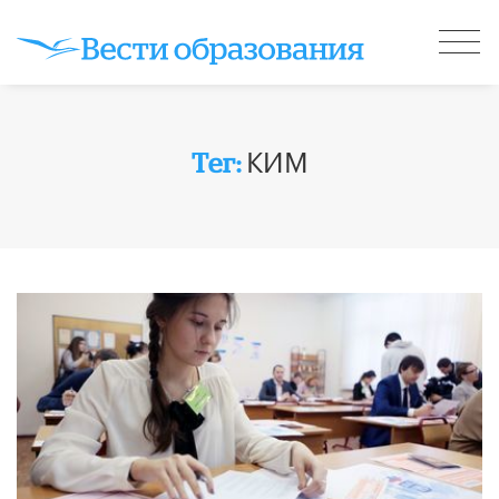
КИМ
Тег: