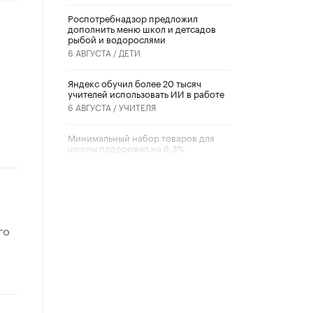
Роспотребнадзор предложил
дополнить меню школ и детсадов
рыбой и водорослями
6 АВГУСТА /
ДЕТИ
​Яндекс обучил более 20 тысяч
учителей использовать ИИ в работе
6 АВГУСТА /
УЧИТЕЛЯ
Минимальный набор товаров для
школы подорожал на 6,3%
5 АВГУСТА /
ШКОЛЬНИКИ
Вышел в свет новый номер научно-
публицистического журнала
«Образовательная политика» № 2
(2026)
го
3 ИЮЛЯ /
АНОНС
Школьники и студенты Москвы
почтили память героев Великой
Отечественной войны
22 ИЮНЯ /
ГОРОДСКОЕ ОБРАЗОВАНИЕ