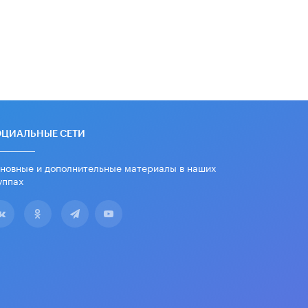
16 ИЮНЯ /
АНАЛИТИКА
В России предложили ввести
обязательные уроки каллиграфии в
детских садах
11 ИЮНЯ /
ВОСПИТАНИЕ
​Как будущие реставраторы –
студенты столичного колледжа,
помогают восстанавливать
ОЦИАЛЬНЫЕ СЕТИ
культурные и исторические объекты
11 ИЮНЯ /
ГОРОДСКОЕ ОБРАЗОВАНИЕ
новные и дополнительные материалы в наших
уппах
​Почти 50 новых объектов
образования открыли в этом
учебном году в Москве
10 ИЮНЯ /
ГОРОДСКОЕ ОБРАЗОВАНИЕ
Госдума приняла закон о детских
SIM-картах
10 ИЮНЯ /
ДЕТИ
Глава СПЧ предложил вернуть в