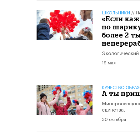
ШКОЛЬНИКИ
//
Н
«Если ка
по шарику
более 2 т
неперера
Экологический 
19 мая
КАЧЕСТВО ОБРА
А ты приш
Минпросвещени
единства.
30 октября