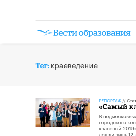
краеведение
Тег:
РЕПОРТАЖ
//
Ста
«Самый кл
В подмосковны
городского кон
классный-2019»
дошли лишь 12 