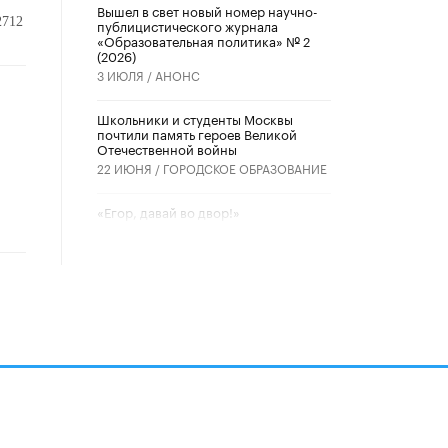
Вышел в свет новый номер научно-
2712
публицистического журнала
«Образовательная политика» № 2
(2026)
3 ИЮЛЯ /
АНОНС
Школьники и студенты Москвы
почтили память героев Великой
Отечественной войны
22 ИЮНЯ /
ГОРОДСКОЕ ОБРАЗОВАНИЕ
«Егор, давай во двор!»
22 ИЮНЯ /
АНОНС
Из закона о регулировании ИИ
убрали запрет на иностранные
нейросети
22 ИЮНЯ /
BIG DATA
Рособрнадзор предупредил о трех
схемах мошенничества в период
сдачи ЕГЭ
19 ИЮНЯ /
ЕГЭ И ОГЭ
алов