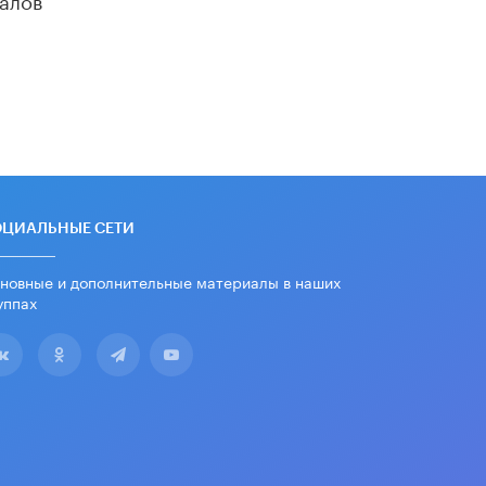
​Яндекс выпустил отчёт об
устойчивом развитии за 2025 год
17 ИЮНЯ /
АНАЛИТИКА
Московский выпускной на ВДНХ
соберет более 60 артистов
17 ИЮНЯ /
ГОРОДСКОЕ ОБРАЗОВАНИЕ
Названы лучшие российские вузы в
2026 году по версии RAEX
16 ИЮНЯ /
АНАЛИТИКА
ОЦИАЛЬНЫЕ СЕТИ
В России предложили ввести
новные и дополнительные материалы в наших
обязательные уроки каллиграфии в
детских садах
уппах
11 ИЮНЯ /
ВОСПИТАНИЕ
​Как будущие реставраторы –
студенты столичного колледжа,
помогают восстанавливать
культурные и исторические объекты
11 ИЮНЯ /
ГОРОДСКОЕ ОБРАЗОВАНИЕ
​Почти 50 новых объектов