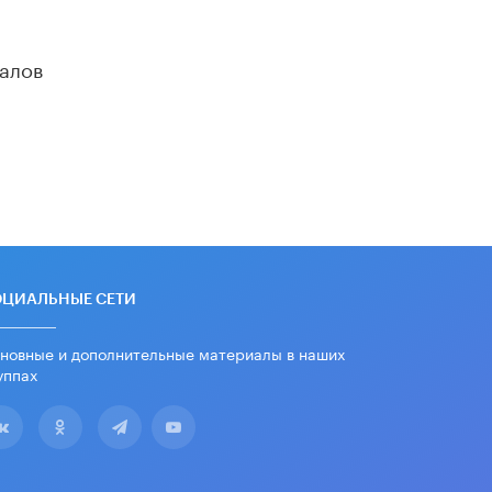
убрали запрет на иностранные
нейросети
22 ИЮНЯ /
BIG DATA
алов
Рособрнадзор предупредил о трех
схемах мошенничества в период
сдачи ЕГЭ
19 ИЮНЯ /
ЕГЭ И ОГЭ
​Яндекс выпустил отчёт об
устойчивом развитии за 2025 год
17 ИЮНЯ /
АНАЛИТИКА
Московский выпускной на ВДНХ
ОЦИАЛЬНЫЕ СЕТИ
соберет более 60 артистов
17 ИЮНЯ /
ГОРОДСКОЕ ОБРАЗОВАНИЕ
новные и дополнительные материалы в наших
уппах
Названы лучшие российские вузы в
2026 году по версии RAEX
16 ИЮНЯ /
АНАЛИТИКА
В России предложили ввести
обязательные уроки каллиграфии в
детских садах