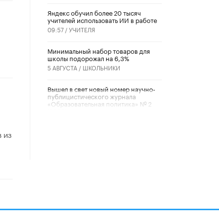
​Яндекс обучил более 20 тысяч
учителей использовать ИИ в работе
09:57 /
УЧИТЕЛЯ
Минимальный набор товаров для
школы подорожал на 6,3%
5 АВГУСТА /
ШКОЛЬНИКИ
Вышел в свет новый номер научно-
публицистического журнала
«Образовательная политика» № 2
(2026)
3 ИЮЛЯ /
АНОНС
 из
Школьники и студенты Москвы
почтили память героев Великой
Отечественной войны
22 ИЮНЯ /
ГОРОДСКОЕ ОБРАЗОВАНИЕ
«Егор, давай во двор!»
22 ИЮНЯ /
АНОНС
Из закона о регулировании ИИ