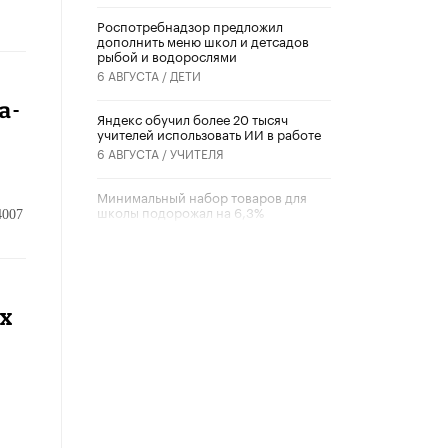
Роспотребнадзор предложил
дополнить меню школ и детсадов
рыбой и водорослями
6 АВГУСТА /
ДЕТИ
а-
​Яндекс обучил более 20 тысяч
учителей использовать ИИ в работе
6 АВГУСТА /
УЧИТЕЛЯ
Минимальный набор товаров для
школы подорожал на 6,3%
4007
5 АВГУСТА /
ШКОЛЬНИКИ
Вышел в свет новый номер научно-
публицистического журнала
«Образовательная политика» № 2
ах
(2026)
3 ИЮЛЯ /
АНОНС
Школьники и студенты Москвы
почтили память героев Великой
Отечественной войны
22 ИЮНЯ /
ГОРОДСКОЕ ОБРАЗОВАНИЕ