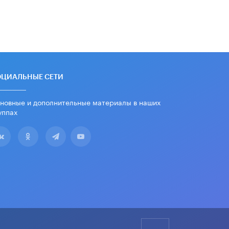
16 ИЮНЯ /
АНАЛИТИКА
В России предложили ввести
обязательные уроки каллиграфии в
детских садах
11 ИЮНЯ /
ВОСПИТАНИЕ
ОЦИАЛЬНЫЕ СЕТИ
​Как будущие реставраторы –
студенты столичного колледжа,
помогают восстанавливать
новные и дополнительные материалы в наших
культурные и исторические объекты
уппах
11 ИЮНЯ /
ГОРОДСКОЕ ОБРАЗОВАНИЕ
​Почти 50 новых объектов
образования открыли в этом
учебном году в Москве
10 ИЮНЯ /
ГОРОДСКОЕ ОБРАЗОВАНИЕ
Госдума приняла закон о детских
SIM-картах
10 ИЮНЯ /
ДЕТИ
Глава СПЧ предложил вернуть в