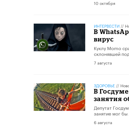
10 октября
ИНТЕРВЕСТИ
//
Н
В WhatsAp
вирус
Куклу Momo сра
склонявшей под
7 августа
ЗДОРОВЬЕ
//
Нов
В Госдуме
занятия о
Депутат Госдум
занятие мог бы
6 августа