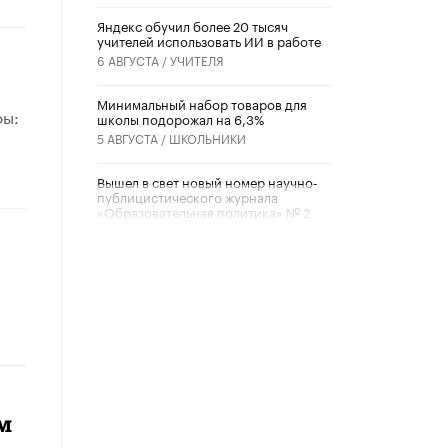
​Яндекс обучил более 20 тысяч
учителей использовать ИИ в работе
6 АВГУСТА /
УЧИТЕЛЯ
Минимальный набор товаров для
ры:
школы подорожал на 6,3%
5 АВГУСТА /
ШКОЛЬНИКИ
Вышел в свет новый номер научно-
публицистического журнала
«Образовательная политика» № 2
(2026)
3 ИЮЛЯ /
АНОНС
Школьники и студенты Москвы
почтили память героев Великой
Отечественной войны
22 ИЮНЯ /
ГОРОДСКОЕ ОБРАЗОВАНИЕ
«Егор, давай во двор!»
22 ИЮНЯ /
АНОНС
м
Из закона о регулировании ИИ