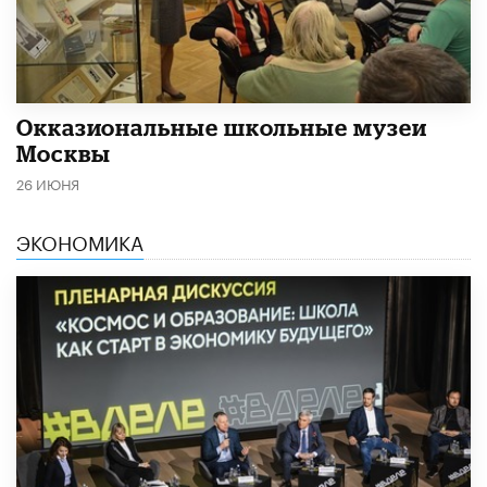
​Окказиональные школьные музеи
Москвы
26 ИЮНЯ
ЭКОНОМИКА