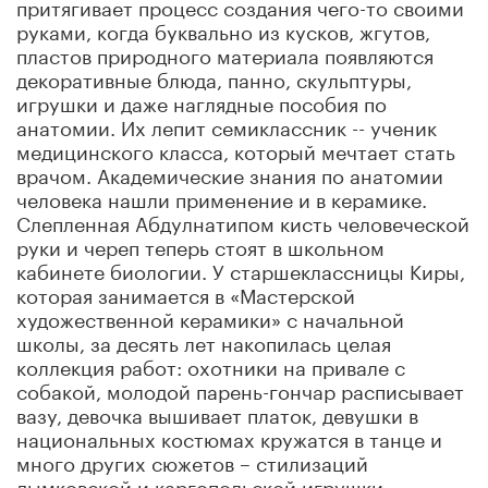
притягивает процесс создания чего-то своими
руками, когда буквально из кусков, жгутов,
пластов природного материала появляются
декоративные блюда, панно, скульптуры,
игрушки и даже наглядные пособия по
анатомии. Их лепит семиклассник -- ученик
медицинского класса, который мечтает стать
врачом. Академические знания по анатомии
человека нашли применение и в керамике.
Слепленная Абдулнатипом кисть человеческой
руки и череп теперь стоят в школьном
кабинете биологии. У старшеклассницы Киры,
которая занимается в «Мастерской
художественной керамики» с начальной
школы, за десять лет накопилась целая
коллекция работ: охотники на привале с
собакой, молодой парень-гончар расписывает
вазу, девочка вышивает платок, девушки в
национальных костюмах кружатся в танце и
много других сюжетов – стилизаций
дымковской и каргопольской игрушки.