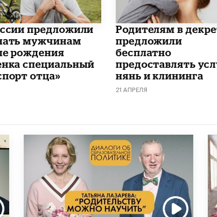
оссии предложили
Родителям в декре
чать мужчинам
предложили
ле рождения
бесплатно
енка специальный
предоставлять усл
спорт отца»
нянь и клининга
21 АПРЕЛЯ