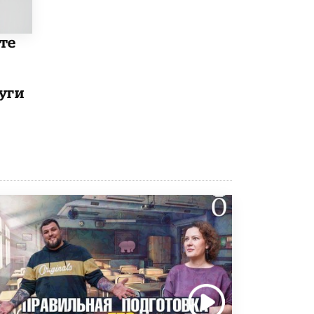
Рособрнадзор ответил на жалобы
школьников на ошибки в ЕГЭ по
те
русскому
8 ИЮНЯ /
ЕГЭ И ОГЭ
Школа «СКОЛКА» и Госкорпорация
уги
«Росатом» подписали соглашение о
сотрудничестве
8 ИЮНЯ /
ОБРАЗОВАТЕЛЬНАЯ ПОЛИТИКА
Депутаты призвали не отклонять
дипломы только из-за не пройденного
антиплагиата
5 ИЮНЯ /
ЧТО ПРОИСХОДИТ?
Минпросвещения просят добавить в
школьные учебники примеры женщин-
инженеров
5 ИЮНЯ /
УЧЕБНИКИ
Уличенный в списывании школьник
вернул себе призовое место на
олимпиаде через суд