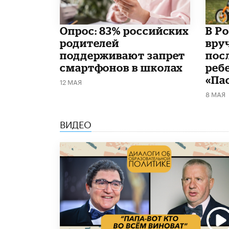
Опрос: 83% российских
В Р
родителей
вру
поддерживают запрет
пос
смартфонов в школах
реб
«Па
12 МАЯ
8 МАЯ
ВИДЕО