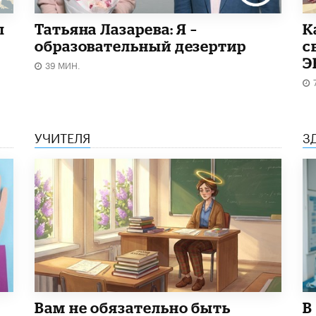
ы
Татьяна Лазарева: Я –
​
образовательный дезертир
с
Э
39 МИН.
УЧИТЕЛЯ
З
​Вам не обязательно быть
В