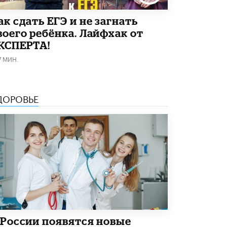
5 ИЮНЯ /
ЧТО ПРОИСХОДИТ?
Как сдать ЕГЭ и не загнать
«Евгений Онегин» станет обязательным
воего ребёнка. Лайфхак от
для повторения в 10–11-х классах
4 ИЮНЯ /
КАЧЕСТВО ОБРАЗОВАНИЯ
КСПЕРТА!
7 МИН.
В Общественной палате предложили
шить школьную форму с учетом
национальных традиций регионов
4 ИЮНЯ /
ШКОЛЬНИКИ
ДОРОВЬЕ
В Госдуме предложили ввести онлайн-
формат для апелляций ЕГЭ
3 ИЮНЯ /
ЕГЭ И ОГЭ
​Яндекс выпустил бесплатный курс по
защите от ИИ-мошенничества
2 ИЮНЯ /
BIG DATA
В России начнут применять новые
подходы к разрешению конфликтов в
школах
2 ИЮНЯ /
ПОДРОСТКИ
 России появятся новые