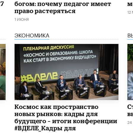
27
богом: почему педагог имеет
м
право растеряться
12
1 ИЮНЯ
ЭКОНОМИКА
В
Космос как пространство
С
новых рынков: кадры для
в
будущего – итоги конференции
24
#ВДЕЛЕ_Кадры для