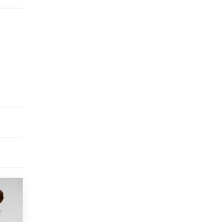
исторические объекты
11 ИЮНЯ /
ГОРОДСКОЕ ОБРАЗОВАНИЕ
​Почти 50 новых объектов образования
открыли в этом учебном году в Москве
10 ИЮНЯ /
ГОРОДСКОЕ ОБРАЗОВАНИЕ
Госдума приняла закон о детских SIM-
картах
10 ИЮНЯ /
ДЕТИ
Глава СПЧ предложил вернуть в школы
устные переходные экзамены
9 ИЮНЯ /
КАЧЕСТВО ОБРАЗОВАНИЯ
​Объединяя дошкольный мир
8 ИЮНЯ /
АНОНС
«Сколково» и ГК «Просвещение»
анонсировали запуск акселератора
технологических решений для всех
уровней образования
8 ИЮНЯ /
ЧТО ПРОИСХОДИТ?