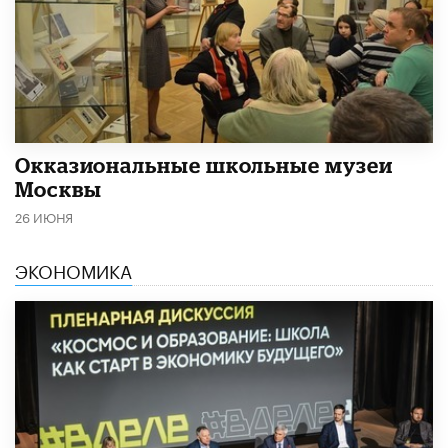
​Окказиональные школьные музеи
Москвы
26 ИЮНЯ
ЭКОНОМИКА