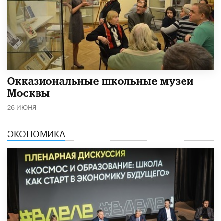
​Окказиональные школьные музеи
Москвы
26 ИЮНЯ
ЭКОНОМИКА