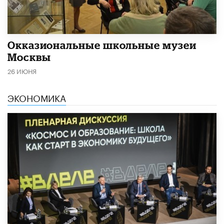
​Окказиональные школьные музеи
Москвы
26 ИЮНЯ
ЭКОНОМИКА