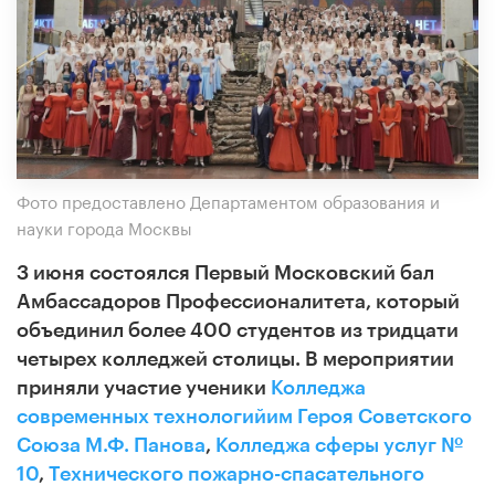
Фото предоставлено Департаментом образования и
науки города Москвы
3 июня состоялся Первый Московский бал
Амбассадоров Профессионалитета, который
объединил более 400 студентов из тридцати
четырех колледжей столицы. В мероприятии
приняли участие ученики
Колледжа
современных технологий
им Героя Советского
Союза М.Ф. Панова
,
Колледжа сферы услуг №
10
,
Технического пожарно-спасательного