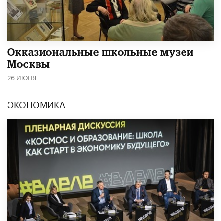
​Окказиональные школьные музеи
Москвы
26 ИЮНЯ
ЭКОНОМИКА