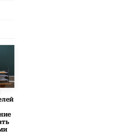
исторические объекты
11 ИЮНЯ /
ГОРОДСКОЕ ОБРАЗОВАНИЕ
​Почти 50 новых объектов образования
открыли в этом учебном году в Москве
10 ИЮНЯ /
ГОРОДСКОЕ ОБРАЗОВАНИЕ
Госдума приняла закон о детских SIM-
картах
10 ИЮНЯ /
ДЕТИ
Глава СПЧ предложил вернуть в школы
устные переходные экзамены
9 ИЮНЯ /
КАЧЕСТВО ОБРАЗОВАНИЯ
ы
​Объединяя дошкольный мир
елей
8 ИЮНЯ /
АНОНС
ние
«Сколково» и ГК «Просвещение»
ать
анонсировали запуск акселератора
технологических решений для всех
ми
уровней образования
8 ИЮНЯ /
ЧТО ПРОИСХОДИТ?