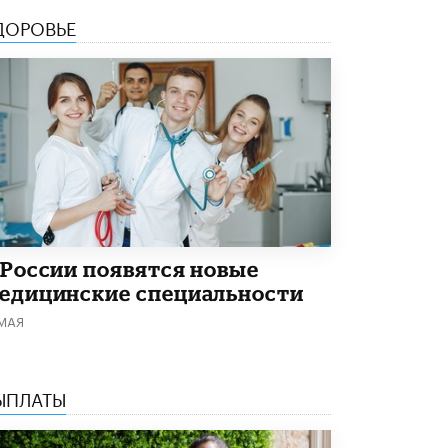
5 ИЮНЯ /
ЧТО ПРОИСХОДИТ?
ДОРОВЬЕ
«Евгений Онегин» станет обязательным
для повторения в 10–11-х классах
4 ИЮНЯ /
КАЧЕСТВО ОБРАЗОВАНИЯ
В Общественной палате предложили
шить школьную форму с учетом
национальных традиций регионов
4 ИЮНЯ /
ШКОЛЬНИКИ
В Госдуме предложили ввести онлайн-
формат для апелляций ЕГЭ
3 ИЮНЯ /
ЕГЭ И ОГЭ
 России появятся новые
едицинские специальности
​Яндекс выпустил бесплатный курс по
защите от ИИ-мошенничества
 МАЯ
2 ИЮНЯ /
BIG DATA
В России начнут применять новые
подходы к разрешению конфликтов в
ЫПЛАТЫ
школах
2 ИЮНЯ /
ПОДРОСТКИ