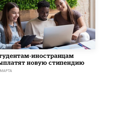
Академик РАН предупредил, что
ChatGPT отучит школьников думать
1 ИЮНЯ /
ШКОЛЬНИКИ
тудентам-иностранцам
ыплатят новую стипендию
 МАРТА