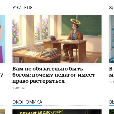
УЧИТЕЛЯ
З
​Вам не обязательно быть
В
27
богом: почему педагог имеет
м
право растеряться
12
1 ИЮНЯ
ЭКОНОМИКА
В