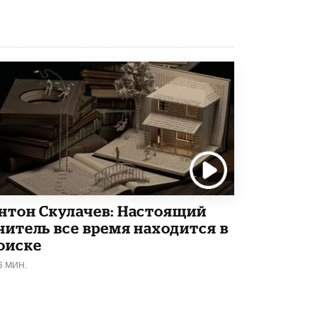
Рособрнадзор ответил на жалобы
школьников на ошибки в ЕГЭ по
русскому
8 ИЮНЯ /
ЕГЭ И ОГЭ
Школа «СКОЛКА» и Госкорпорация
«Росатом» подписали соглашение о
сотрудничестве
8 ИЮНЯ /
ОБРАЗОВАТЕЛЬНАЯ ПОЛИТИКА
Депутаты призвали не отклонять
дипломы только из-за не пройденного
антиплагиата
5 ИЮНЯ /
ЧТО ПРОИСХОДИТ?
нтон Скулачев: Настоящий
Минпросвещения просят добавить в
читель все время находится в
школьные учебники примеры женщин-
инженеров
оиске
5 ИЮНЯ /
УЧЕБНИКИ
6 МИН.
Уличенный в списывании школьник
вернул себе призовое место на
олимпиаде через суд