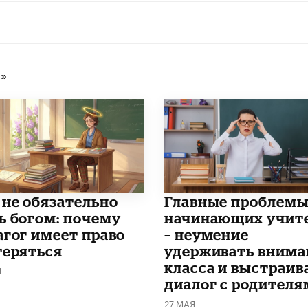
»
 не обязательно
Главные проблем
ь богом: почему
начинающих учит
агог имеет право
– неумение
теряться
удерживать внима
класса и выстраив
Я
диалог с родителя
27 МАЯ