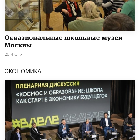
​Окказиональные школьные музеи
Москвы
26 ИЮНЯ
ЭКОНОМИКА