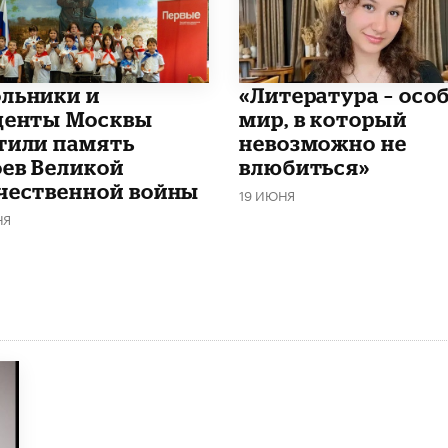
льники и
​«Литература – осо
денты Москвы
мир, в который
тили память
невозможно не
оев Великой
влюбиться»
чественной войны
19 ИЮНЯ
НЯ