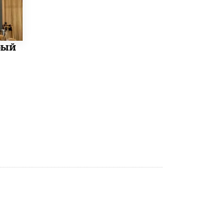
Академик РАН предупредил, что
ChatGPT отучит школьников думать
1 ИЮНЯ /
ШКОЛЬНИКИ
бый