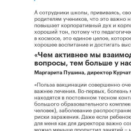
А сотрудники школы, прививаясь, св
родителям учеников, что это важно н
повышает корпоративный дух и корпо
хороший тон, потому что педагогиче
в космосе, это единое целое, которо
хорошее воспитание и достигать выс
«Чем активнее мы взаимод
вопросы, тем больше у н
Маргарита Пушина, директор Курча
«Польза вакцинации совершенно очев
важнее лечения. Во-первых, болезнь 
находятся в постоянном тесном конта
большого образовательного комплекс
человек), заболевание распространя
риски заражения. Даже если ребенок 
для меня как для директора важно с
можно меньше пропустил занятий – н