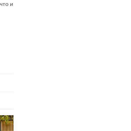
что и
5 ИЮНЯ /
ЧТО ПРОИСХОДИТ?
«Евгений Онегин» станет обязательным
для повторения в 10–11-х классах
4 ИЮНЯ /
КАЧЕСТВО ОБРАЗОВАНИЯ
В Общественной палате предложили
шить школьную форму с учетом
национальных традиций регионов
4 ИЮНЯ /
ШКОЛЬНИКИ
В Госдуме предложили ввести онлайн-
формат для апелляций ЕГЭ
3 ИЮНЯ /
ЕГЭ И ОГЭ
​Яндекс выпустил бесплатный курс по
защите от ИИ-мошенничества
2 ИЮНЯ /
BIG DATA
В России начнут применять новые
подходы к разрешению конфликтов в
школах
2 ИЮНЯ /
ПОДРОСТКИ