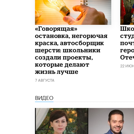
​«Говорящая»
Шко
остановка, негорючая
сту
краска, автосборщик
поч
шерсти: школьники
гер
создали проекты,
Оте
которые делают
22 ИЮ
жизнь лучше
7 АВГУСТА
ВИДЕО