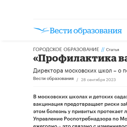
ГОРОДСКОЕ ОБРАЗОВАНИЕ
//
Статья
«Профилактика в
Директора московских школ – о п
/
28 сентября 2023
Вести образования
В московских школах и детских сада
вакцинация предотвращает риски заб
этом болезнь у привитых протекает 
Управление Роспотребнадзора по Мо
ежегодно – это связано с изменчиво