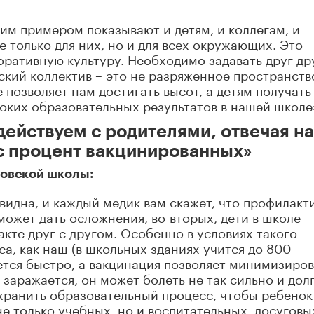
оим примером показывают и детям, и коллегам, и
е только для них, но и для всех окружающих. Это
ративную культуру. Необходимо задавать друг др
ский коллектив – это не разряженное пространство
е позволяет нам достигать высот, а детям получать
оких образовательных результатов в нашей школе
ействуем с родителями, отвечая на
ас процент вакцинированных»
товской школы:
идна, и каждый медик вам скажет, что профилакт
может дать осложнения, во-вторых, дети в школе
кте друг с другом. Особенно в условиях такого
а, как наш (в школьных зданиях учится до 800
ется быстро, а вакцинация позволяет минимизиров
заражается, он может болеть не так сильно и долг
охранить образовательный процесс, чтобы ребенок
е только учебных, но и воспитательных, досуговы