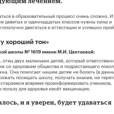
едующим лечением.
аться в образовательный процесс очень сложно. И
м девятых и одиннадцатых классов нужны силы и
агополучно двигаться к аттестации и успешно про
гу хороший тон»
кой школы № 1619 имени М.И. Цветаевой:
, отец двух маленьких детей, который ответствен
ым со здоровьем общества и подрастающего покол
ужна. Она помогает нашим детям не болеть (в данн
олжать посещать школу, получать знания, не терят
ы стараемся вовремя проинформировать учеников,
 пользу для здоровья несёт вакцинация.
алось, и я уверен, будет удаваться