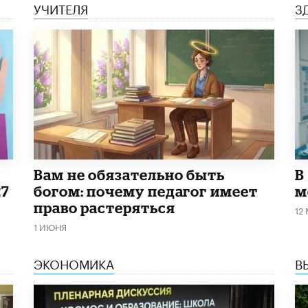
УЧИТЕЛЯ
З
​Вам не обязательно быть
В
27
богом: почему педагог имеет
м
право растеряться
12
1 ИЮНЯ
ЭКОНОМИКА
В