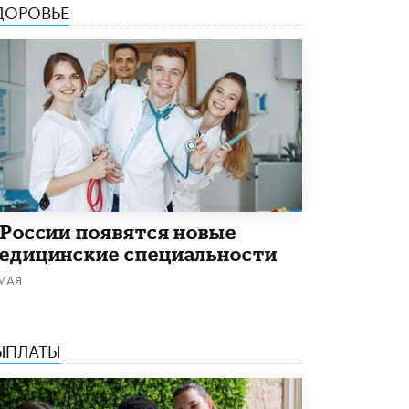
ДОРОВЬЕ
открыли в этом учебном году в Москве
10 ИЮНЯ /
ГОРОДСКОЕ ОБРАЗОВАНИЕ
Госдума приняла закон о детских SIM-
картах
10 ИЮНЯ /
ДЕТИ
Глава СПЧ предложил вернуть в школы
устные переходные экзамены
9 ИЮНЯ /
КАЧЕСТВО ОБРАЗОВАНИЯ
​Объединяя дошкольный мир
8 ИЮНЯ /
АНОНС
 России появятся новые
едицинские специальности
«Сколково» и ГК «Просвещение»
 МАЯ
анонсировали запуск акселератора
технологических решений для всех
уровней образования
8 ИЮНЯ /
ЧТО ПРОИСХОДИТ?
ЫПЛАТЫ
Рособрнадзор ответил на жалобы
школьников на ошибки в ЕГЭ по
русскому