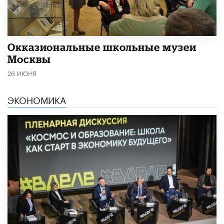
​Окказиональные школьные музеи
Москвы
26 ИЮНЯ
ЭКОНОМИКА