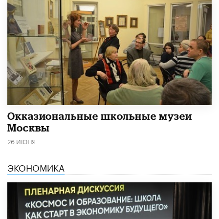
​Окказиональные школьные музеи
Москвы
26 ИЮНЯ
ЭКОНОМИКА