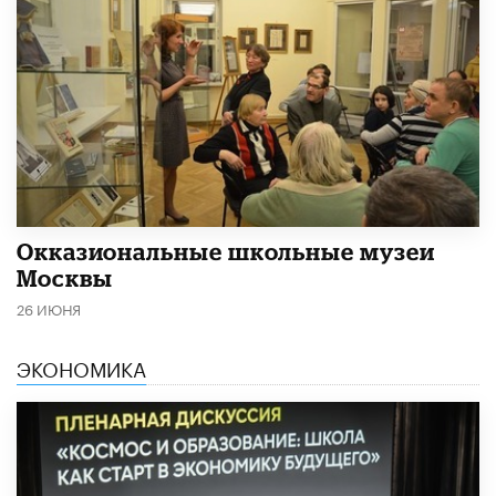
​Окказиональные школьные музеи
Москвы
26 ИЮНЯ
ЭКОНОМИКА